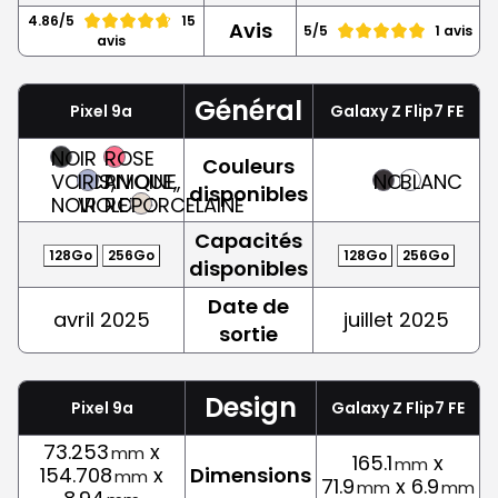
4.86/5
15
Avis
5/5
1 avis
avis
Général
Pixel 9a
Galaxy Z Flip7 FE
NOIR
ROSE
Couleurs
VOLCANIQUE,
IRIS,
PIVOINE,
NOIR
BLANC
disponibles
NOIR
VIOLET
ROSE
PORCELAINE
Capacités
128Go
256Go
128Go
256Go
disponibles
Date de
avril 2025
juillet 2025
sortie
Design
Pixel 9a
Galaxy Z Flip7 FE
73.253
x
mm
165.1
x
mm
154.708
x
Dimensions
mm
71.9
x 6.9
mm
mm