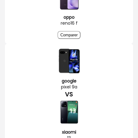
oppo
reno16 f
Comparer
google
pixel 9a
VS
xiaomi
13