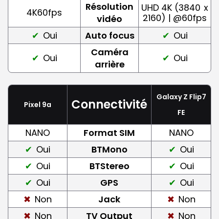
Résolution
UHD 4K (3840
x
4K60fps
2160) | @60fps
vidéo
Oui
Auto focus
Oui
Caméra
Oui
Oui
arrière
Galaxy Z Flip7
Connectivité
Pixel 9a
FE
NANO
Format SIM
NANO
Oui
BTMono
Oui
Oui
BTStereo
Oui
Oui
GPS
Oui
Non
Jack
Non
Non
TV Output
Non