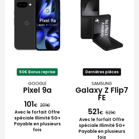
50€ Bonus reprise
Dernières pièces
GOOGLE
SAMSUNG
Pixel 9a
Galaxy Z Flip7
FE
101
€
201
521
Avec le forfait Offre
€
621
spéciale Illimité 5G+
Avec le forfait Offre
Payable en plusieurs
spéciale Illimité 5G+
fois
Payable en plusieurs
fois