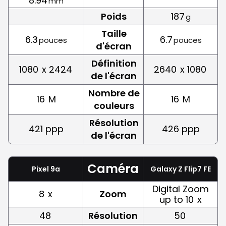
8.94
mm
Poids
187
g
Taille
6.3
6.7
pouces
pouces
d'écran
Définition
1080
x 2424
2640
x 1080
de l'écran
Nombre de
16
M
16
M
couleurs
Résolution
421 ppp
426 ppp
de l'écran
Caméra
Pixel 9a
Galaxy Z Flip7 FE
Digital Zoom
8
x
Zoom
up to 10
x
48
Résolution
50