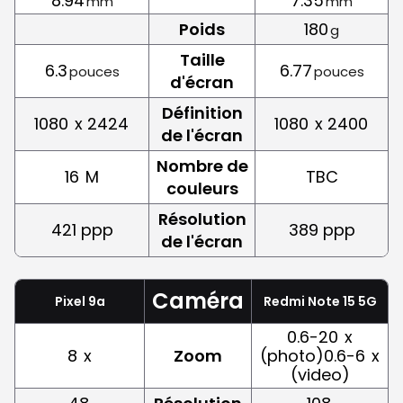
8.94
7.35
mm
mm
Poids
180
g
Taille
6.3
6.77
pouces
pouces
d'écran
Définition
1080
x 2424
1080
x 2400
de l'écran
Nombre de
16
M
TBC
couleurs
Résolution
421 ppp
389 ppp
de l'écran
Caméra
Pixel 9a
Redmi Note 15 5G
0.6-20
x
8
x
Zoom
(photo)0.6-6
x
(video)