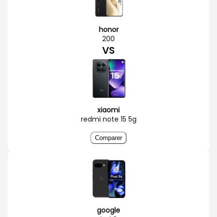
honor
200
VS
xiaomi
redmi note 15 5g
Comparer
google