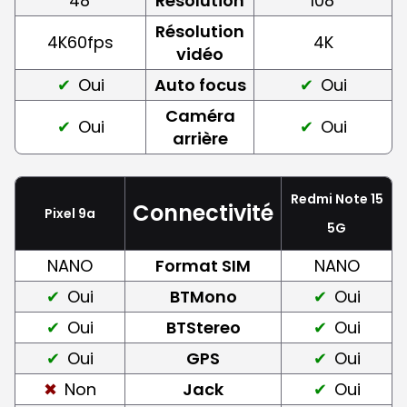
48
Résolution
108
Résolution
4K60fps
4K
vidéo
Oui
Auto focus
Oui
Caméra
Oui
Oui
arrière
Redmi Note 15
Connectivité
Pixel 9a
5G
NANO
Format SIM
NANO
Oui
BTMono
Oui
Oui
BTStereo
Oui
Oui
GPS
Oui
Non
Jack
Oui