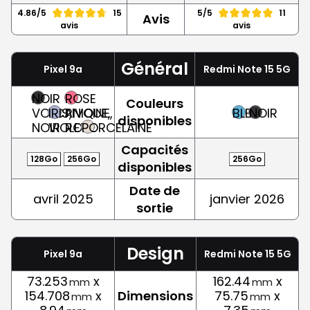
4.86/5
15
5/5
11
Avis
avis
avis
Général
Pixel 9a
Redmi Note 15 5G
NOIR
ROSE
Couleurs
VOLCANIQUE,
IRIS,
PIVOINE,
BLEU
NOIR
disponibles
NOIR
VIOLET
ROSE
PORCELAINE
Capacités
128Go
256Go
256Go
disponibles
Date de
avril 2025
janvier 2026
sortie
Design
Pixel 9a
Redmi Note 15 5G
73.253
x
162.44
x
mm
mm
154.708
x
Dimensions
75.75
x
mm
mm