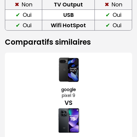
Non
TV Output
Non
Oui
USB
Oui
Oui
Wifi HotSpot
Oui
Comparatifs similaires
google
pixel 9
VS