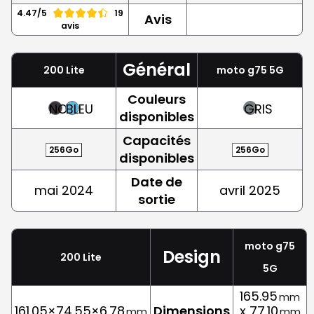
4.47/5
19
Avis
avis
Général
200 Lite
moto g75 5G
Couleurs
NOIR
BLEU
GRIS
disponibles
Capacités
256Go
256Go
disponibles
Date de
mai 2024
avril 2025
sortie
moto g75
Design
200 Lite
5G
165.95
mm
161.05×74.55×6.78
Dimensions
x 77.10
mm
mm