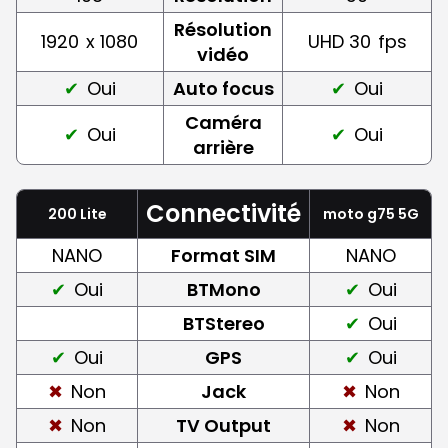
Résolution
1920
x 1080
UHD 30
fps
vidéo
Oui
Auto focus
Oui
Caméra
Oui
Oui
arrière
Connectivité
200 Lite
moto g75 5G
NANO
Format SIM
NANO
Oui
BTMono
Oui
BTStereo
Oui
Oui
GPS
Oui
Non
Jack
Non
Non
TV Output
Non