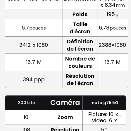
x 8.34
mm
Poids
195
g
Taille
6.7
6.78
pouces
pouces
d'écran
Définition
2412
x 1080
2388×1080
de l'écran
Nombre de
16,7
M
16,7
M
couleurs
Résolution
394 ppp
de l'écran
Caméra
200 Lite
moto g75 5G
Picture: 10
x ,
10
Zoom
video: 6
x
108
Résolution
50