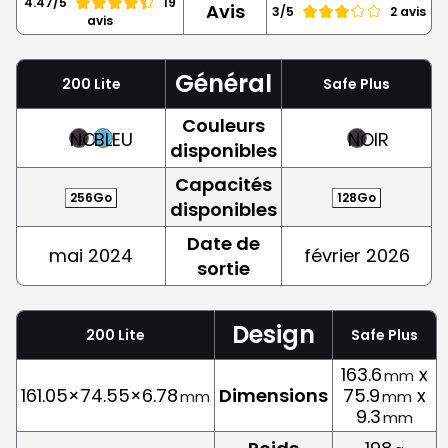
4.47/5
19
Avis
3/5
2 avis
avis
Général
200 Lite
Safe Plus
Couleurs
NOIR
BLEU
NOIR
disponibles
Capacités
256Go
128Go
disponibles
Date de
mai 2024
février 2026
sortie
Design
200 Lite
Safe Plus
163.6
x
mm
161.05×74.55×6.78
Dimensions
75.9
x
mm
mm
9.3
mm