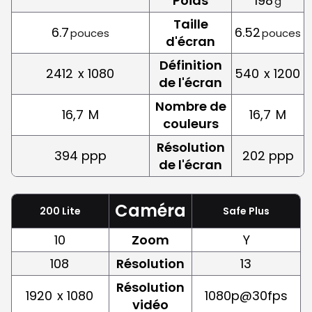
Poids
198
g
Taille
6.7
6.52
pouces
pouces
d'écran
Définition
2412
x 1080
540
x 1200
de l'écran
Nombre de
16,7
M
16,7
M
couleurs
Résolution
394 ppp
202 ppp
de l'écran
Caméra
200 Lite
Safe Plus
10
Zoom
Y
108
Résolution
13
Résolution
1920
x 1080
1080p@30fps
vidéo