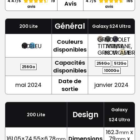
4.47/5
19
4.7/5
165
Avis
avis
avis
Général
200 Lite
Galaxy S24 Ultra
GRIS
NOIR
VIOLET
Couleurs
NOIR
BLEU
TITANE,
TITANE,
TITANE,
disponibles
GRIS
NOIR
VIOLET
AMBRE
Capacités
256Go
512Go
256Go
disponibles
1000Go
Date de
mai 2024
janvier 2024
sortie
Galaxy
Design
200 Lite
S24 Ultra
162.3
x
mm
161.05×74.55×6.78
Dimensions
79
x
mm
mm