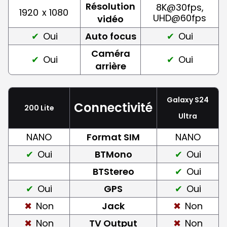
Résolution
8K@30fps,
1920
x 1080
UHD@60fps
vidéo
Oui
Auto focus
Oui
Caméra
Oui
Oui
arrière
Galaxy S24
Connectivité
200 Lite
Ultra
NANO
Format SIM
NANO
Oui
BTMono
Oui
BTStereo
Oui
Oui
GPS
Oui
Non
Jack
Non
Non
TV Output
Non