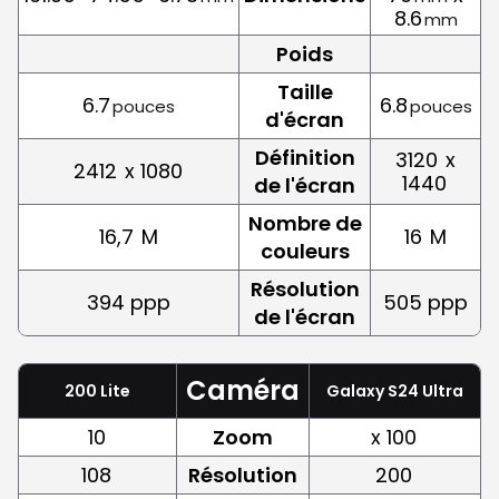
8.6
mm
Poids
Taille
6.7
6.8
pouces
pouces
d'écran
Définition
3120
x
2412
x 1080
1440
de l'écran
Nombre de
16,7
M
16
M
couleurs
Résolution
394 ppp
505 ppp
de l'écran
Caméra
200 Lite
Galaxy S24 Ultra
10
Zoom
x 100
108
Résolution
200