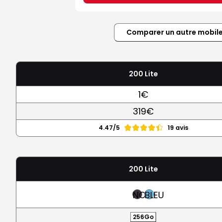
Comparer un autre mobil
200 Lite
1€
319€
4.47/5
19 avis
200 Lite
NOIR
BLEU
256Go