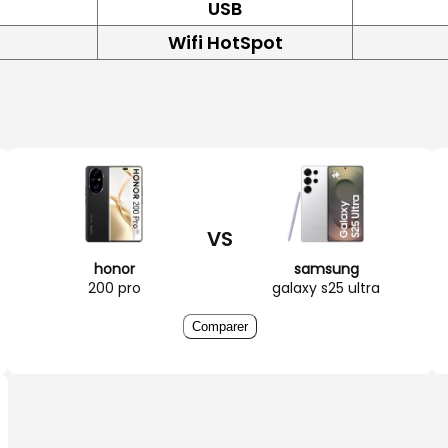
USB
Wifi HotSpot
VS
honor
samsung
200 pro
galaxy s25 ultra
Comparer