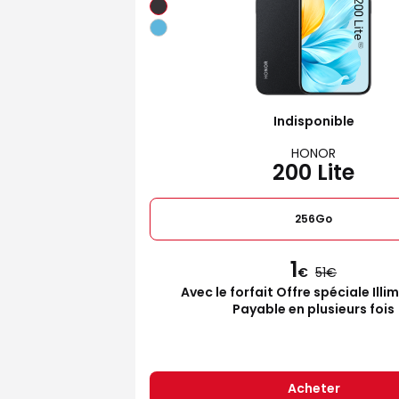
Indisponible
HONOR
200 Lite
256Go
1
€
51
Avec le forfait Offre spéciale Illi
Payable en plusieurs fois
Acheter