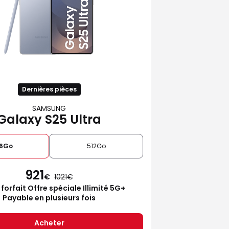
Dernières pièces
SAMSUNG
Galaxy S25 Ultra
6Go
512Go
921
€
1021
 forfait Offre spéciale Illimité 5G+
Payable en plusieurs fois
Acheter