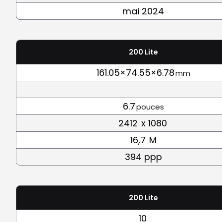
mai 2024
200 Lite
161.05×74.55×6.78
mm
6.7
pouces
2412
x 1080
16,7
M
394 ppp
200 Lite
10