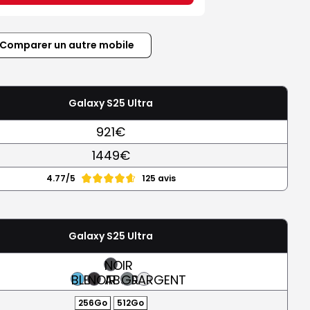
Comparer un autre mobile
Galaxy S25 Ultra
921€
1449€
4.77/5
125 avis
Galaxy S25 Ultra
NOIR
BLEU
NOIR
ABSOLU
GRIS
ARGENT
256Go
512Go