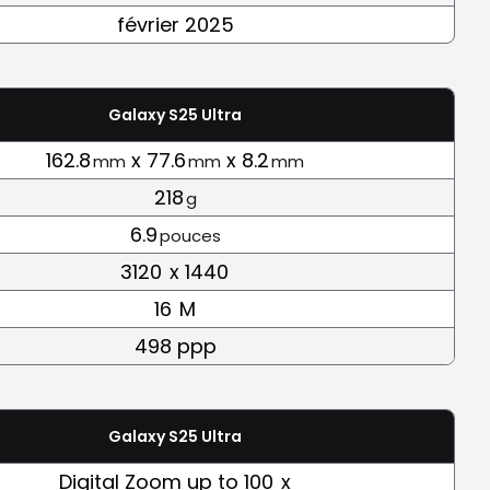
février 2025
Galaxy S25 Ultra
162.8
x 77.6
x 8.2
mm
mm
mm
218
g
6.9
pouces
3120
x 1440
16
M
498 ppp
Galaxy S25 Ultra
Digital Zoom up to 100
x