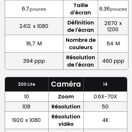
Taille
6.7
6.36
pouces
pouces
d'écran
Définition
2670
x
2412
x 1080
1200
de l'écran
Nombre de
16,7
M
64
M
couleurs
Résolution
394 ppp
460 ppp
de l'écran
Caméra
200 Lite
14
10
Zoom
0.6X-70X
108
Résolution
50
Résolution
1920
x 1080
4K
vidéo