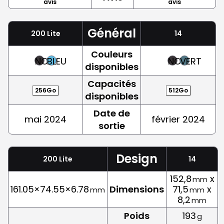
avis
avis
Général
200 Lite
14
Couleurs
NOIR
BLEU
NOIR
VERT
disponibles
Capacités
256Go
512Go
disponibles
Date de
mai 2024
février 2024
sortie
Design
200 Lite
14
152,8
x
mm
161.05×74.55×6.78
Dimensions
71,5
x
mm
mm
8,2
mm
Poids
193
g