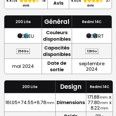
4.47/5
19
4.51/5
37
Avis
avis
avis
Général
200 Lite
Redmi 14C
Couleurs
NOIR
BLEU
NOIR
VERT
disponibles
Capacités
256Go
128Go
disponibles
Date de
septembre
mai 2024
2024
sortie
Design
200 Lite
Redmi 14C
171.88
x
mm
161.05×74.55×6.78
Dimensions
77.80
x
mm
mm
8.22
mm