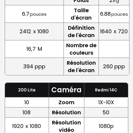
Poids
211
g
Taille
6.7
6.88
pouces
pouces
d'écran
Définition
2412
x 1080
1640
x 720
de l'écran
Nombre de
16,7
M
couleurs
Résolution
394 ppp
260 ppp
de l'écran
Caméra
200 Lite
Redmi 14C
10
Zoom
1X-10X
108
Résolution
50
Résolution
1920
x 1080
1080p
vidéo