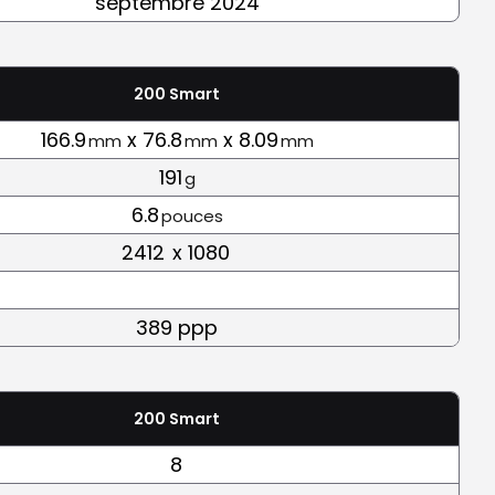
septembre 2024
200 Smart
166.9
x 76.8
x 8.09
mm
mm
mm
191
g
6.8
pouces
2412
x 1080
389 ppp
200 Smart
8