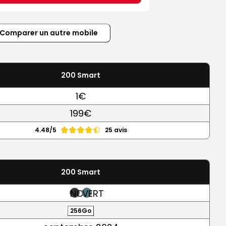
Comparer un autre mobile
200 Smart
1€
199€
4.48/5
25 avis
200 Smart
NOIR
VERT
256Go