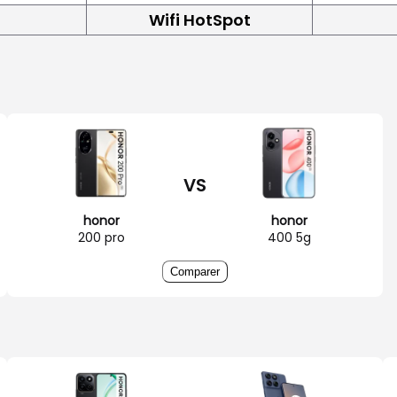
Wifi HotSpot
VS
honor
honor
200 pro
400 5g
Comparer