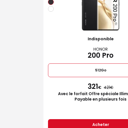
Indisponible
HONOR
200 Pro
512Go
321
€
421
Avec le forfait Offre spéciale Illi
Payable en plusieurs fois
Acheter