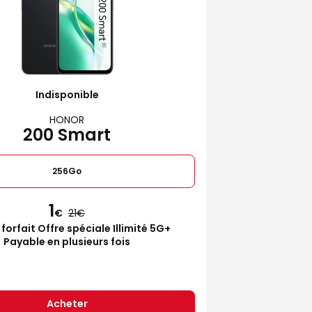
Indisponible
HONOR
200 Smart
256Go
1
€
21
 forfait Offre spéciale Illimité 5G+
Payable en plusieurs fois
Acheter