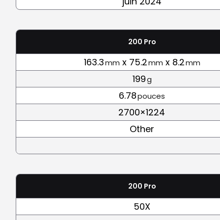
juin 2024
200 Pro
163.3
x 75.2
x 8.2
mm
mm
mm
199
g
6.78
pouces
2700×1224
Other
200 Pro
50X