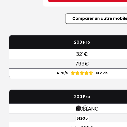
Comparer un autre mobil
200 Pro
321€
799€
4.76/5
13 avis
200 Pro
NOIR
BLANC
512Go