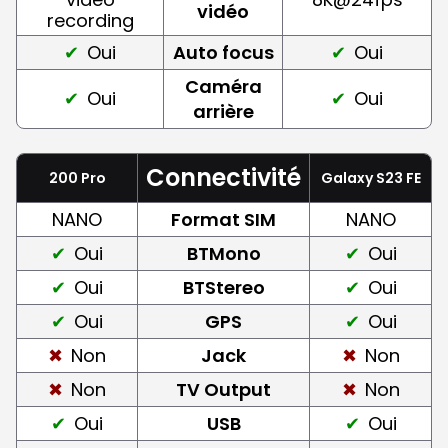
vidéo
recording
Oui
Auto focus
Oui
Caméra
Oui
Oui
arrière
Connectivité
200 Pro
Galaxy S23 FE
NANO
Format SIM
NANO
Oui
BTMono
Oui
Oui
BTStereo
Oui
Oui
GPS
Oui
Non
Jack
Non
Non
TV Output
Non
Oui
USB
Oui