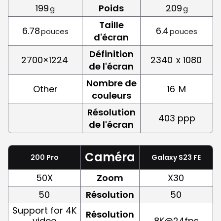
199
Poids
209
g
g
Taille
6.78
6.4
pouces
pouces
d'écran
Définition
2700×1224
2340
x 1080
de l'écran
Nombre de
Other
16
M
couleurs
Résolution
403 ppp
de l'écran
Caméra
200 Pro
Galaxy S23 FE
50X
Zoom
X30
50
Résolution
50
Support for 4K
Résolution
video
8K@24fps