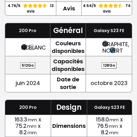
4.76/5
13
4.54/5
74
Avis
avis
avis
Général
200 Pro
Galaxy S23 FE
Couleurs
GRAPHITE,
NOIR
BLANC
NOIR
VERT
disponibles
Capacités
512Go
128Go
disponibles
Date de
juin 2024
octobre 2023
sortie
Design
200 Pro
Galaxy S23 FE
163.3
x
158.0
x
mm
mm
75.2
x
Dimensions
76.5
x
mm
mm
8.2
8.2
mm
mm