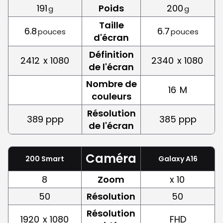
191
Poids
200
g
g
Taille
6.8
6.7
pouces
pouces
d'écran
Définition
2412
x 1080
2340
x 1080
de l'écran
Nombre de
16
M
couleurs
Résolution
389 ppp
385 ppp
de l'écran
Caméra
200 Smart
Galaxy A16
8
Zoom
x 10
50
Résolution
50
Résolution
1920
x 1080
FHD