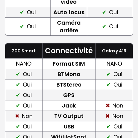
vidéo
Oui
Auto focus
Oui
Caméra
Oui
Oui
arrière
Connectivité
200 Smart
Galaxy A16
NANO
Format SIM
NANO
Oui
BTMono
Oui
Oui
BTStereo
Oui
Oui
GPS
Oui
Jack
Non
Non
TV Output
Non
Oui
USB
Oui
Oui
Wifi HotSpot
Oui