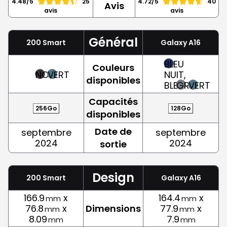
4.48/5
25
4.72/5
40
Avis
avis
avis
Général
200 Smart
Galaxy A16
BLEU
Couleurs
NOIR
VERT
NUIT,
disponibles
BLEU
GRIS
VERT
Capacités
256Go
128Go
disponibles
Date de
septembre
septembre
2024
2024
sortie
Design
200 Smart
Galaxy A16
166.9
x
164.4
x
mm
mm
76.8
x
Dimensions
77.9
x
mm
mm
8.09
7.9
mm
mm