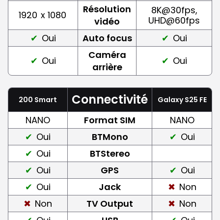
Résolution
8K@30fps,
1920
x 1080
UHD@60fps
vidéo
Oui
Auto focus
Oui
Caméra
Oui
Oui
arrière
Connectivité
200 Smart
Galaxy S25 FE
NANO
Format SIM
NANO
Oui
BTMono
Oui
Oui
BTStereo
Oui
GPS
Oui
Oui
Jack
Non
Non
TV Output
Non