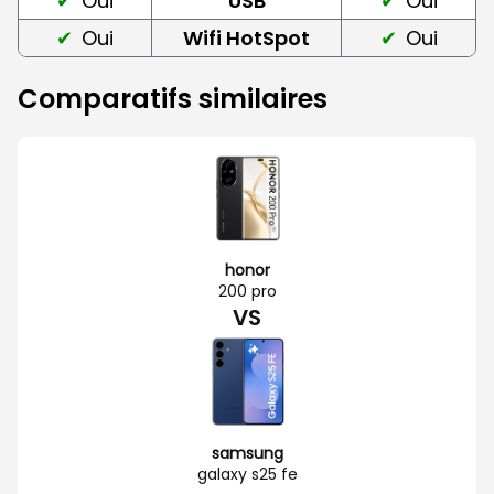
Oui
USB
Oui
Oui
Wifi HotSpot
Oui
Comparatifs similaires
honor
200 pro
VS
samsung
galaxy s25 fe