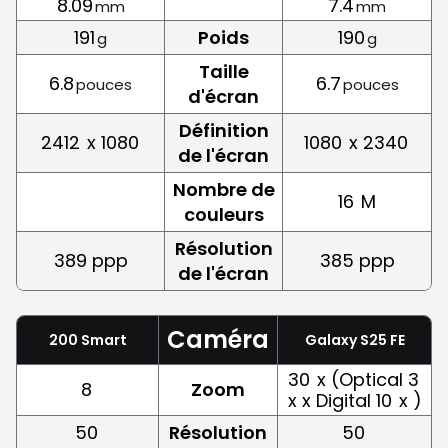
8.09
7.4
mm
mm
191
Poids
190
g
g
Taille
6.8
6.7
pouces
pouces
d'écran
Définition
2412
x 1080
1080
x 2340
de l'écran
Nombre de
16
M
couleurs
Résolution
389 ppp
385 ppp
de l'écran
Caméra
200 Smart
Galaxy S25 FE
30
x (Optical 3
8
Zoom
x x Digital 10
x )
50
Résolution
50