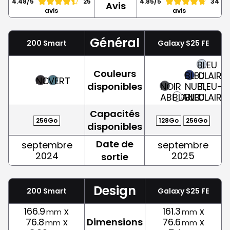
4.48/5
25
4.85/5
34
Avis
avis
avis
Général
200 Smart
Galaxy S25 FE
BLEU
Couleurs
BLEU
CLAIR,
NOIR
VERT
disponibles
NOIR
NUIT,
BLEU-
ABSOLU
BLANC
BLEU
CLAIR
Capacités
256Go
128Go
256Go
disponibles
Date de
septembre
septembre
2024
2025
sortie
Design
200 Smart
Galaxy S25 FE
166.9
x
161.3
x
mm
mm
76.8
x
Dimensions
76.6
x
mm
mm