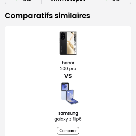
Comparatifs similaires
honor
200 pro
VS
samsung
galaxy z flip6
Comparer