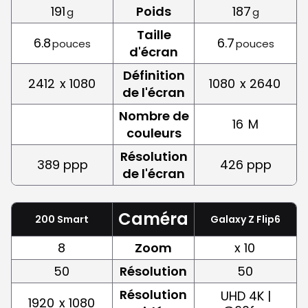
191
Poids
187
g
g
Taille
6.8
6.7
pouces
pouces
d'écran
Définition
2412
x 1080
1080
x 2640
de l'écran
Nombre de
16
M
couleurs
Résolution
389 ppp
426 ppp
de l'écran
Caméra
200 Smart
Galaxy Z Flip6
8
Zoom
x 10
50
Résolution
50
Résolution
UHD 4K |
1920
x 1080