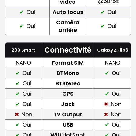
@60fps
vidéo
Oui
Auto focus
Oui
Caméra
Oui
Oui
arrière
Connectivité
200 Smart
Galaxy Z Flip6
NANO
Format SIM
NANO
Oui
BTMono
Oui
Oui
BTStereo
Oui
GPS
Oui
Oui
Jack
Non
Non
TV Output
Non
Oui
USB
Oui
Oui
Wifi HotSpot
Oui