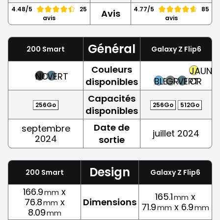
4.48/5
25
4.77/5
85
Avis
avis
avis
Général
200 Smart
Galaxy Z Flip6
Couleurs
JAUNE,
NOIR
VERT
BLEU
GRIS
VERT
OR
disponibles
Capacités
256Go
256Go
512Go
disponibles
Date de
septembre
juillet 2024
2024
sortie
Design
200 Smart
Galaxy Z Flip6
166.9
x
mm
165.1
x
mm
76.8
x
Dimensions
mm
71.9
x 6.9
mm
mm
8.09
mm