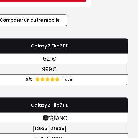
Comparer un autre mobile
Galaxy Z Flip7 FE
521€
999€
5/5
1 avis
Galaxy Z Flip7 FE
NOIR
BLANC
128Go
256Go