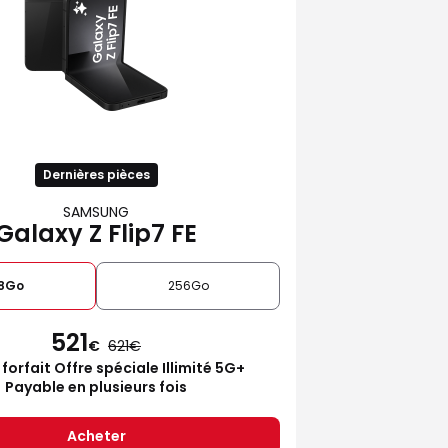
Dernières pièces
SAMSUNG
Galaxy Z Flip7 FE
28Go
256Go
521
€
621
 forfait Offre spéciale Illimité 5G+
Payable en plusieurs fois
Acheter