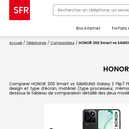
Box internet
Forfaits
Client Box SFR, ajouter une offre Maison Sécurisée
Accueil
Téléphones
Comparateur
HONOR 200 Smart vs SAMSU
HONOR
Comparer HONOR 200 Smart vs SAMSUNG Galaxy Z Flip7 FE dan
design et type d’écran, matériel (type processeur, mémoi
dessous le tableau de comparaison détaillé des deux modè