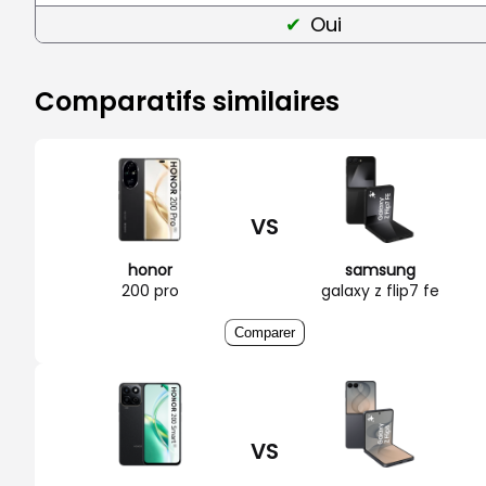
Oui
Comparatifs similaires
VS
honor
samsung
200 pro
galaxy z flip7 fe
Comparer
VS