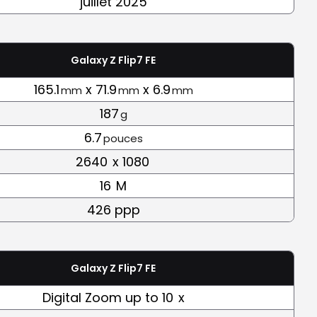
juillet 2025
Galaxy Z Flip7 FE
165.1
x 71.9
x 6.9
mm
mm
mm
187
g
6.7
pouces
2640
x 1080
16
M
426 ppp
Galaxy Z Flip7 FE
Digital Zoom up to 10
x