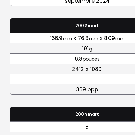
septembre 2024
200 Smart
166.9
x 76.8
x 8.09
mm
mm
mm
191
g
6.8
pouces
2412
x 1080
389 ppp
200 Smart
8