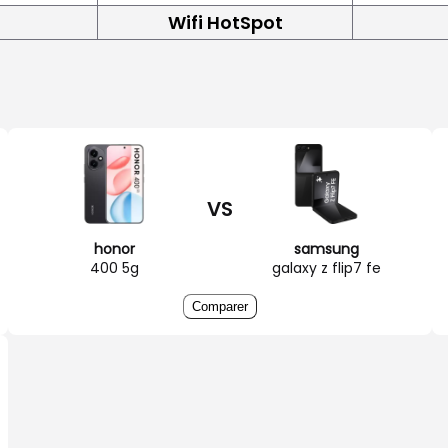
Wifi HotSpot
VS
honor
samsung
400 5g
galaxy z flip7 fe
Comparer