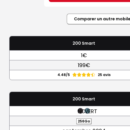
Comparer un autre mobil
200 Smart
1€
199€
4.48/5
25 avis
200 Smart
NOIR
VERT
256Go