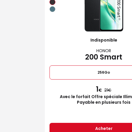
Indisponible
HONOR
200 Smart
256Go
1
€
21
Avec le forfait Offre spéciale Illi
Payable en plusieurs fois
Acheter