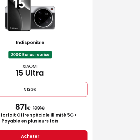
Indisponible
200€ Bonus reprise
XIAOMI
15 Ultra
512Go
871
€
1091
 forfait Offre spéciale Illimité 5G+
Payable en plusieurs fois
Acheter