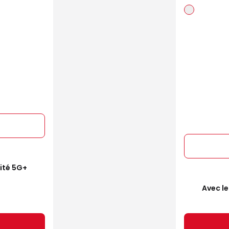
mité 5G+
Avec le