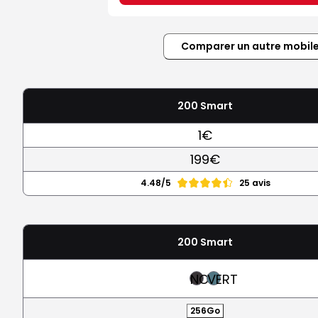
Comparer un autre mobil
200 Smart
1€
199€
4.48/5
25 avis
200 Smart
NOIR
VERT
256Go