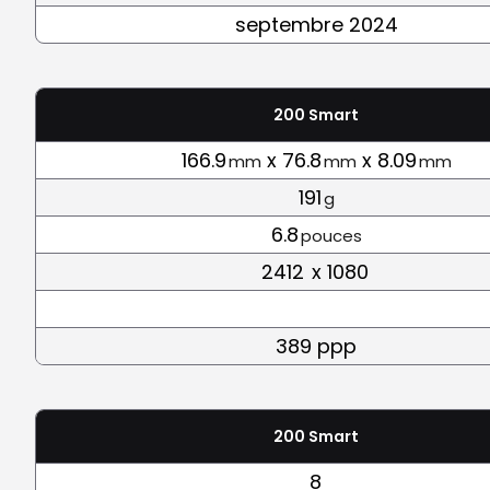
septembre 2024
200 Smart
166.9
x 76.8
x 8.09
mm
mm
mm
191
g
6.8
pouces
2412
x 1080
389 ppp
200 Smart
8