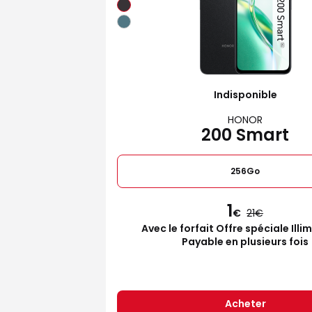
Indisponible
HONOR
200 Smart
256Go
1
€
21
Avec le forfait Offre spéciale Illi
Payable en plusieurs fois
Acheter