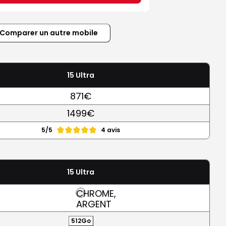
Comparer un autre mobile
15 Ultra
871€
1499€
5/5
4 avis
15 Ultra
CHROME,
ARGENT
512Go