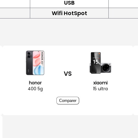
USB
Wifi HotSpot
VS
honor
xiaomi
400 5g
15 ultra
Comparer