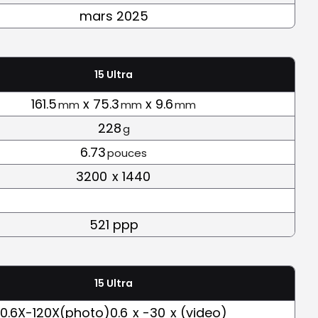
mars 2025
15 Ultra
161.5
x 75.3
x 9.6
mm
mm
mm
228
g
6.73
pouces
3200
x 1440
521 ppp
15 Ultra
0.6X-120X(photo)0.6
x -30
x (video)