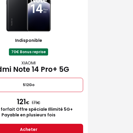
Indisponible
70€ Bonus reprise
XIAOMI
mi Note 14 Pro+ 5G
512Go
121
€
171
 forfait Offre spéciale Illimité 5G+
Payable en plusieurs fois
Acheter