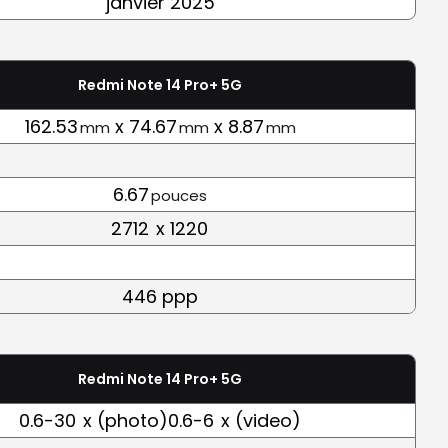
janvier 2025
Redmi Note 14 Pro+ 5G
162.53
x 74.67
x 8.87
mm
mm
mm
6.67
pouces
2712
x 1220
446 ppp
Redmi Note 14 Pro+ 5G
0.6-30
x (photo)0.6-6
x (video)