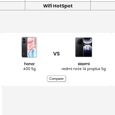
Wifi HotSpot
VS
honor
xiaomi
400 5g
redmi note 14 proplus 5g
Comparer