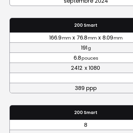
septembre 2024
200 Smart
166.9
x 76.8
x 8.09
mm
mm
mm
191
g
6.8
pouces
2412
x 1080
389 ppp
200 Smart
8