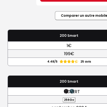
Comparer un autre mobil
200 Smart
1€
199€
4.48/5
25 avis
200 Smart
NOIR
VERT
256Go