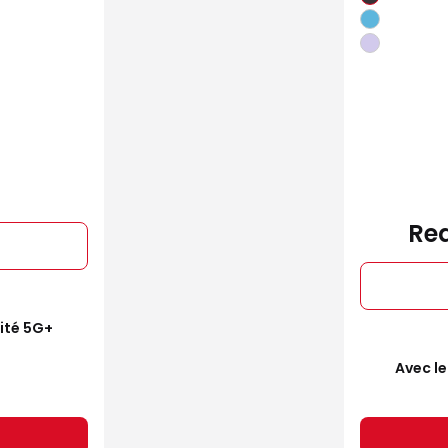
Red
mité 5G+
Avec le