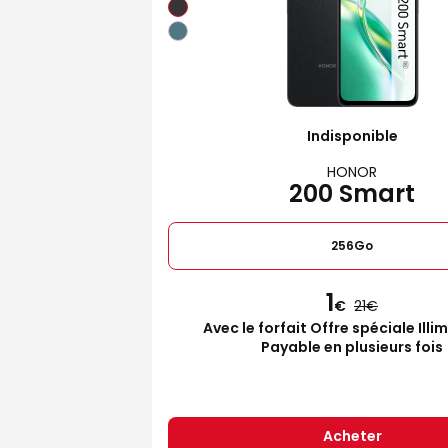
Indisponible
HONOR
200 Smart
256Go
1
€
21
Avec le forfait Offre spéciale Illi
Payable en plusieurs fois
Acheter