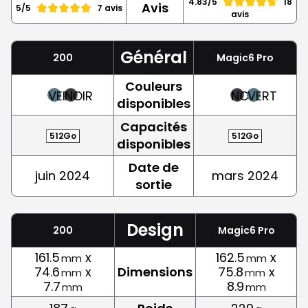
4.83/5
18
Avis
5/5
7 avis
avis
Général
200
Magic6 Pro
Couleurs
VERT
NOIR
NOIR
VERT
disponibles
Capacités
512Go
512Go
disponibles
Date de
juin 2024
mars 2024
sortie
Design
200
Magic6 Pro
161.5
x
162.5
x
mm
mm
74.6
x
Dimensions
75.8
x
mm
mm
7.7
8.9
mm
mm