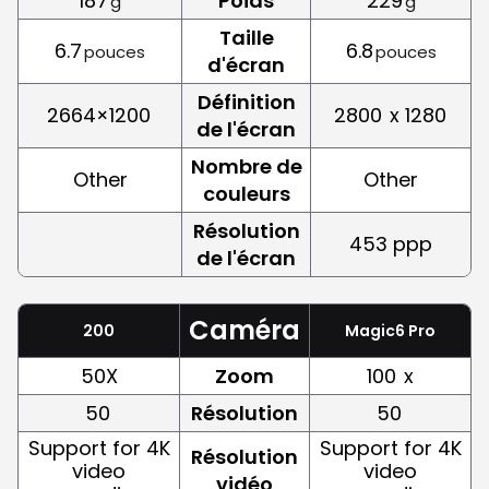
187
Poids
229
g
g
Taille
6.7
6.8
pouces
pouces
d'écran
Définition
2664×1200
2800
x 1280
de l'écran
Nombre de
Other
Other
couleurs
Résolution
453 ppp
de l'écran
Caméra
200
Magic6 Pro
50X
Zoom
100
x
50
Résolution
50
Support for 4K
Support for 4K
Résolution
video
video
vidéo