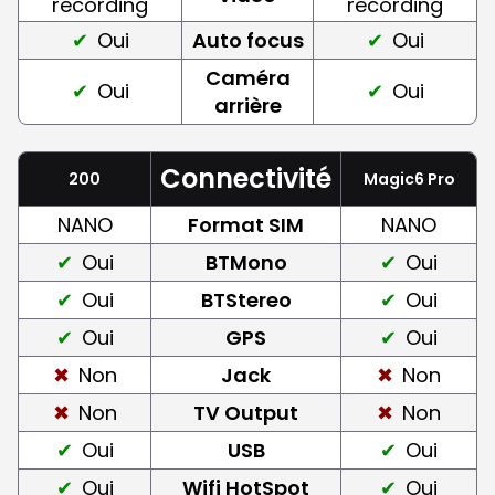
recording
recording
Oui
Auto focus
Oui
Caméra
Oui
Oui
arrière
Connectivité
200
Magic6 Pro
NANO
Format SIM
NANO
Oui
BTMono
Oui
Oui
BTStereo
Oui
Oui
GPS
Oui
Non
Jack
Non
Non
TV Output
Non
Oui
USB
Oui
Oui
Wifi HotSpot
Oui