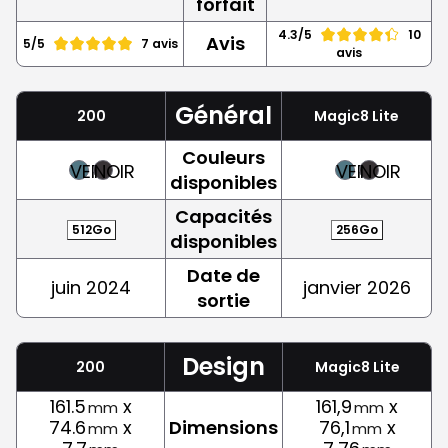
forfait
4.3/5
10
Avis
5/5
7 avis
avis
Général
200
Magic8 Lite
Couleurs
VERT
NOIR
VERT
NOIR
disponibles
Capacités
512Go
256Go
disponibles
Date de
juin 2024
janvier 2026
sortie
Design
200
Magic8 Lite
161.5
x
161,9
x
mm
mm
74.6
x
Dimensions
76,1
x
mm
mm