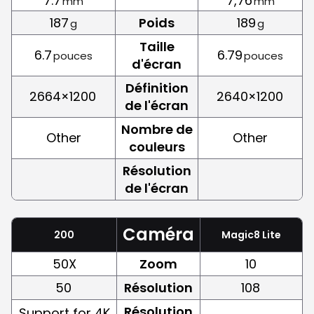
7.7
7,76
mm
mm
187
Poids
189
g
g
Taille
6.7
6.79
pouces
pouces
d'écran
Définition
2664×1200
2640×1200
de l'écran
Nombre de
Other
Other
couleurs
Résolution
de l'écran
Caméra
200
Magic8 Lite
50X
Zoom
10
50
Résolution
108
Résolution
Support for 4K