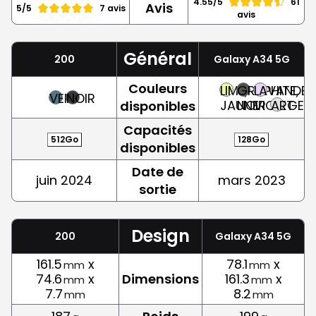
4.55/5
61
Avis
5/5
7 avis
avis
Général
200
Galaxy A34 5G
Couleurs
LIME,
GRAPHITE,
LAVANDE,
VERT
NOIR
JAUNE
NOIR
VIOLET
ARGEN
disponibles
Capacités
512Go
128Go
disponibles
Date de
juin 2024
mars 2023
sortie
Design
200
Galaxy A34 5G
161.5
x
78.1
x
mm
mm
74.6
x
Dimensions
161.3
x
mm
mm
7.7
8.2
mm
mm