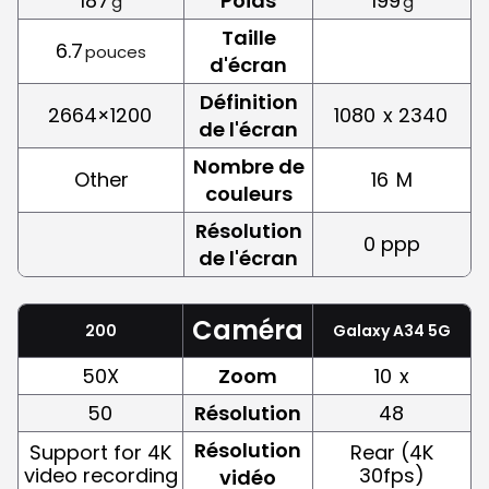
187
Poids
199
g
g
Taille
6.7
pouces
d'écran
Définition
2664×1200
1080
x 2340
de l'écran
Nombre de
Other
16
M
couleurs
Résolution
0 ppp
de l'écran
Caméra
200
Galaxy A34 5G
50X
Zoom
10
x
50
Résolution
48
Résolution
Support for 4K
Rear (4K
video recording
30fps)
vidéo