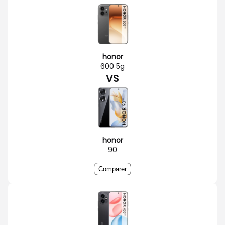
honor
600 5g
VS
honor
90
Comparer