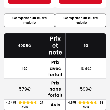
Comparer un autre
Comparer un autre
mobile
mobile
Prix
et
400 5G
90
note
Prix
1€
avec
169€
forfait
Prix
579€
sans
599€
forfait
4.74/5
27
4.5/5
59
Avis
avis
avis