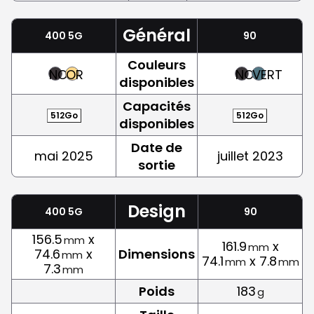
Général
400 5G
90
Couleurs
NOIR
OR
NOIR
VERT
disponibles
Capacités
512Go
512Go
disponibles
Date de
mai 2025
juillet 2023
sortie
Design
400 5G
90
156.5
x
mm
161.9
x
mm
74.6
x
Dimensions
mm
74.1
x 7.8
mm
mm
7.3
mm
Poids
183
g