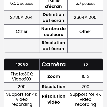
Taille
6.55
6.7
pouces
pouces
d'écran
Définition
2736×1264
2664×1200
de l'écran
Nombre de
Other
Other
couleurs
Résolution
de l'écran
Caméra
400 5G
90
Photo:30X;
Zoom
10
x
Video:10X
200
Résolution
200
Support for 4K
Support for 4K
Résolution
video
video
vidéo
recording
recording