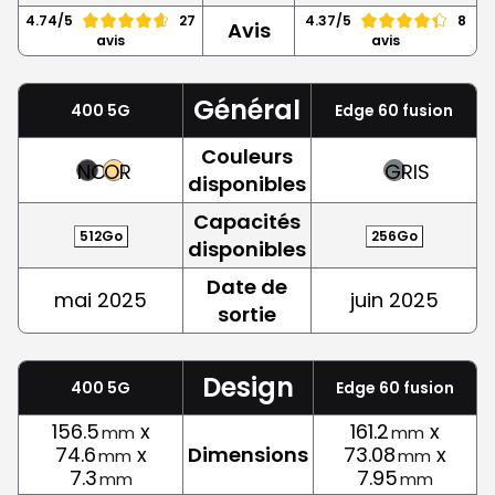
4.74/5
27
4.37/5
8
Avis
avis
avis
Général
400 5G
Edge 60 fusion
Couleurs
NOIR
OR
GRIS
disponibles
Capacités
512Go
256Go
disponibles
Date de
mai 2025
juin 2025
sortie
Design
400 5G
Edge 60 fusion
156.5
x
161.2
x
mm
mm
74.6
x
Dimensions
73.08
x
mm
mm
7.3
7.95
mm
mm