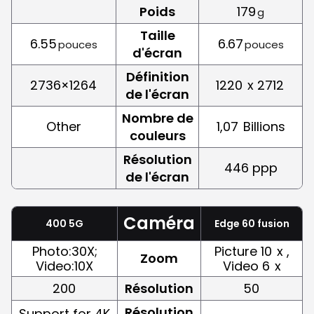
Poids
179
g
Taille
6.55
6.67
pouces
pouces
d'écran
Définition
2736×1264
1220
x 2712
de l'écran
Nombre de
Other
1,07
Billions
couleurs
Résolution
446 ppp
de l'écran
Caméra
400 5G
Edge 60 fusion
Photo:30X;
Picture 10
x ,
Zoom
Video:10X
Video 6
x
200
Résolution
50
Résolution
Support for 4K