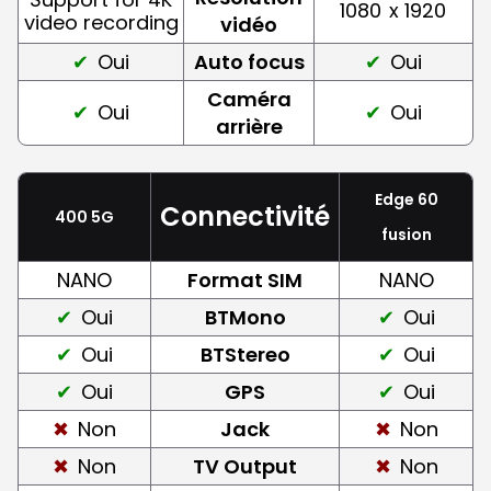
1080
x 1920
video recording
vidéo
Oui
Auto focus
Oui
Caméra
Oui
Oui
arrière
Edge 60
Connectivité
400 5G
fusion
NANO
Format SIM
NANO
Oui
BTMono
Oui
Oui
BTStereo
Oui
Oui
GPS
Oui
Non
Jack
Non
Non
TV Output
Non