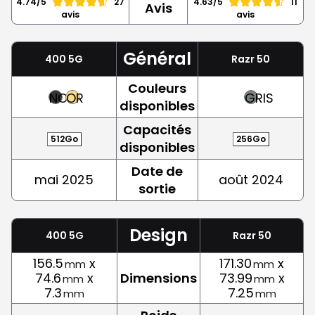
4.74/5
27
4.63/5
11
Avis
avis
avis
Général
400 5G
Razr 50
Couleurs
NOIR
OR
GRIS
disponibles
Capacités
512Go
256Go
disponibles
Date de
mai 2025
août 2024
sortie
Design
400 5G
Razr 50
156.5
x
171.30
x
mm
mm
74.6
x
Dimensions
73.99
x
mm
mm
7.3
7.25
mm
mm