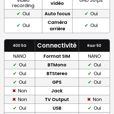
video
UHD 30fps
vidéo
recording
Oui
Auto focus
Oui
Caméra
Oui
Oui
arrière
Connectivité
400 5G
Razr 50
NANO
Format SIM
NANO
Oui
BTMono
Oui
Oui
BTStereo
Oui
Oui
GPS
Oui
Non
Jack
Non
TV Output
Non
Oui
USB
Oui