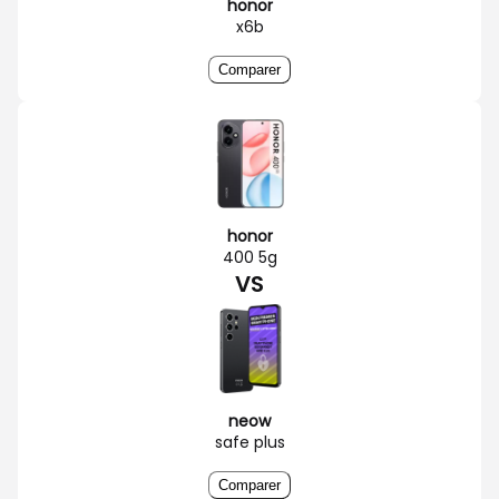
honor
x6b
Comparer
honor
400 5g
VS
neow
safe plus
Comparer