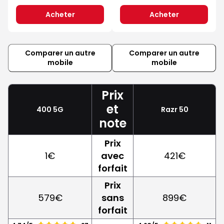
Acheter
Acheter
Comparer un autre
Comparer un autre
mobile
mobile
Prix
et
400 5G
Razr 50
note
Prix
1€
avec
421€
forfait
Prix
579€
sans
899€
forfait