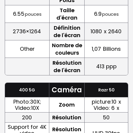
Poids
Taille
6.55
6.9
pouces
pouces
d'écran
Définition
2736×1264
1080
x 2640
de l'écran
Nombre de
Other
1,07
Billions
couleurs
Résolution
413 ppp
de l'écran
Caméra
400 5G
Razr 50
Photo:30X;
picture:10
x
Zoom
Video:10X
Video: 6
x
200
Résolution
50
Support for 4K
Résolution