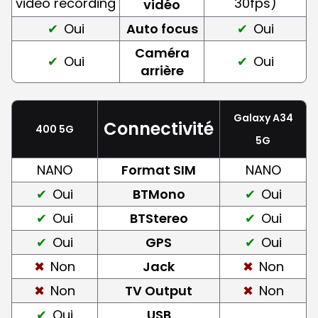
video recording
30fps)
vidéo
Oui
Auto focus
Oui
Caméra
Oui
Oui
arrière
Galaxy A34
Connectivité
400 5G
5G
NANO
Format SIM
NANO
Oui
BTMono
Oui
Oui
BTStereo
Oui
Oui
GPS
Oui
Non
Jack
Non
Non
TV Output
Non
Oui
USB