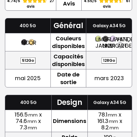
4.74/5
27
4.55/5
61
Avis
avis
avis
Général
400 5G
Galaxy A34 5G
Couleurs
LIME,
GRAPHITE,
LAVANDE,
NOIR
OR
JAUNE
NOIR
VIOLET
ARGEN
disponibles
Capacités
512Go
128Go
disponibles
Date de
mai 2025
mars 2023
sortie
Design
400 5G
Galaxy A34 5G
156.5
x
78.1
x
mm
mm
74.6
x
Dimensions
161.3
x
mm
mm
7.3
8.2
mm
mm