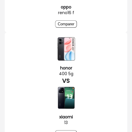
oppo
reno16 f
Comparer
honor
400 5g
VS
xiaomi
13