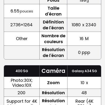
Poids
199
g
Taille
6.55
pouces
d'écran
Définition
2736×1264
1080
x 2340
de l'écran
Nombre de
Other
16
M
couleurs
Résolution
0 ppp
de l'écran
Caméra
400 5G
Galaxy A34 5G
Photo:30X;
Zoom
10
x
Video:10X
200
Résolution
48
Résolution
Support for 4K
Rear (4K