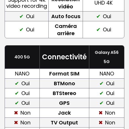
UHD 4K
video recording
vidéo
Oui
Auto focus
Oui
Caméra
Oui
Oui
arrière
Galaxy A56
Connectivité
400 5G
5G
NANO
Format SIM
NANO
Oui
BTMono
Oui
Oui
BTStereo
Oui
Oui
GPS
Oui
Non
Jack
Non
Non
TV Output
Non