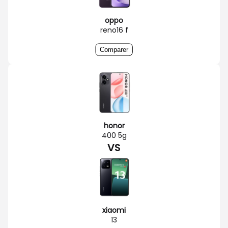
oppo
reno16 f
Comparer
honor
400 5g
VS
xiaomi
13