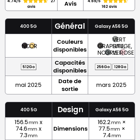
4.74/5
27
4.69/5
Avis
avis
162 avis
Général
400 5G
Galaxy A56 5G
VERT
Couleurs
NOIR
OR
GRAPHITE,
SAUGE,
disponibles
NOIR
GRIS
VERT
ROSE
Capacités
512Go
256Go
128Go
disponibles
Date de
mai 2025
mars 2025
sortie
Design
400 5G
Galaxy A56 5G
156.5
x
162.2
×
mm
mm
74.6
x
Dimensions
77.5
×
mm
mm
7.3
7.4
mm
mm