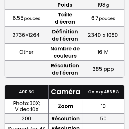
Poids
198
g
Taille
6.55
6.7
pouces
pouces
d'écran
Définition
2736×1264
2340
x 1080
de l'écran
Nombre de
Other
16
M
couleurs
Résolution
385 ppp
de l'écran
Caméra
400 5G
Galaxy A56 5G
Photo:30X;
Zoom
10
Video:10X
200
Résolution
50
Résolution
Support for 4K