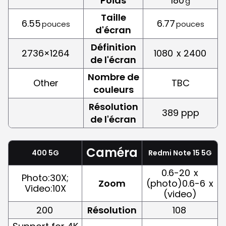
Poids
180
g
Taille
6.55
6.77
pouces
pouces
d'écran
Définition
2736×1264
1080
x 2400
de l'écran
Nombre de
Other
TBC
couleurs
Résolution
389 ppp
de l'écran
Caméra
400 5G
Redmi Note 15 5G
0.6-20
x
Photo:30X;
Zoom
(photo)0.6-6
x
Video:10X
(video)
200
Résolution
108