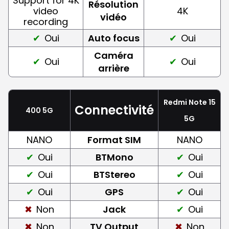
Support for 4K
Résolution
video
4K
vidéo
recording
Oui
Auto focus
Oui
Caméra
Oui
Oui
arrière
Redmi Note 15
Connectivité
400 5G
5G
NANO
Format SIM
NANO
Oui
BTMono
Oui
Oui
BTStereo
Oui
Oui
GPS
Oui
Non
Jack
Oui
Non
TV Output
Non