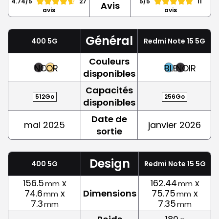
4.74/5
27
5/5
11
Avis
avis
avis
Général
400 5G
Redmi Note 15 5G
Couleurs
NOIR
OR
BLEU
NOIR
disponibles
Capacités
512Go
256Go
disponibles
Date de
mai 2025
janvier 2026
sortie
Design
400 5G
Redmi Note 15 5G
156.5
x
162.44
x
mm
mm
74.6
x
Dimensions
75.75
x
mm
mm
7.3
7.35
mm
mm