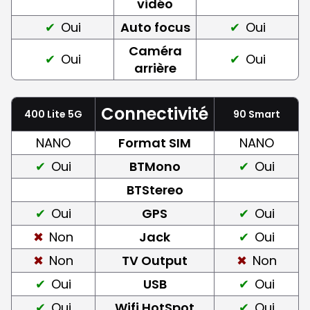
vidéo
Oui
Auto focus
Oui
Caméra
Oui
Oui
arrière
Connectivité
400 Lite 5G
90 Smart
NANO
Format SIM
NANO
Oui
BTMono
Oui
BTStereo
Oui
GPS
Oui
Non
Jack
Oui
Non
TV Output
Non
Oui
USB
Oui
Oui
Wifi HotSpot
Oui