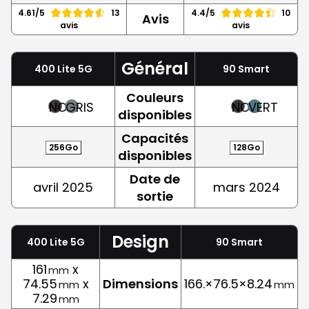
4.61/5
13
4.4/5
10
Avis
avis
avis
Général
400 Lite 5G
90 Smart
Couleurs
NOIR
GRIS
NOIR
VERT
disponibles
Capacités
256Go
128Go
disponibles
Date de
avril 2025
mars 2024
sortie
Design
400 Lite 5G
90 Smart
161
x
mm
74.55
x
Dimensions
166.×76.5×8.24
mm
mm
7.29
mm