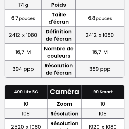
171
Poids
g
Taille
6.7
6.8
pouces
pouces
d'écran
Définition
2412
x 1080
2412
x 1080
de l'écran
Nombre de
16,7
M
16,7
M
couleurs
Résolution
394 ppp
389 ppp
de l'écran
Caméra
400 Lite 5G
90 Smart
10
Zoom
10
108
Résolution
108
Résolution
2520
x 1080
1920
x 1080