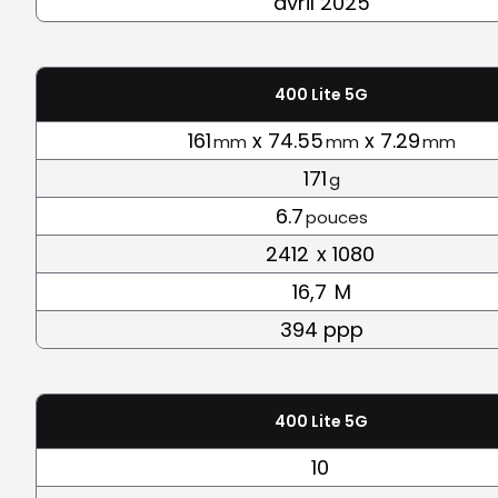
avril 2025
400 Lite 5G
161
x 74.55
x 7.29
mm
mm
mm
171
g
6.7
pouces
2412
x 1080
16,7
M
394 ppp
400 Lite 5G
10