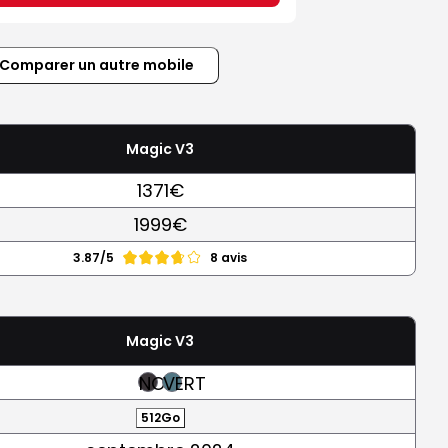
Comparer un autre mobile
Magic V3
1371€
1999€
3.87/5
8 avis
Magic V3
NOIR
VERT
512Go