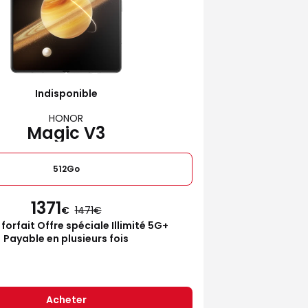
Indisponible
HONOR
Magic V3
512Go
1371
€
1471
 forfait Offre spéciale Illimité 5G+
Payable en plusieurs fois
Acheter