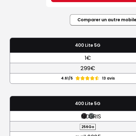
Comparer un autre mobil
400 Lite 5G
1€
299€
4.61/5
13 avis
400 Lite 5G
NOIR
GRIS
256Go