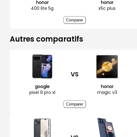
honor
honor
400 lite 5g
x5c plus
Comparer
Autres comparatifs
VS
google
honor
pixel 9 pro xl
magic v3
Comparer