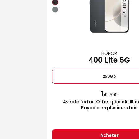
HONOR
400 Lite 5G
256Go
1
€
51
Avec le forfait Offre spéciale Illi
Payable en plusieurs fois
Acheter