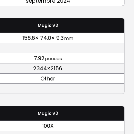
septembre 2024
Magic V3
156.6× 74.0× 9.3
mm
7.92
pouces
2344×2156
Other
Magic V3
100X