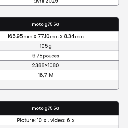
avril 2025
moto g75 5G
165.95
x 77.10
x 8.34
mm
mm
mm
195
g
6.78
pouces
2388×1080
16,7
M
moto g75 5G
Picture: 10
x , video: 6
x