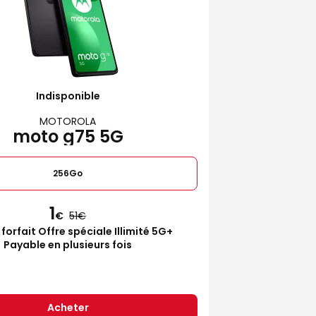
Indisponible
MOTOROLA
moto g75 5G
256Go
1
€
51
 forfait Offre spéciale Illimité 5G+
Payable en plusieurs fois
Acheter