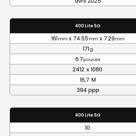
avril 2025
400 Lite 5G
161
x 74.55
x 7.29
mm
mm
mm
171
g
6.7
pouces
2412
x 1080
16,7
M
394 ppp
400 Lite 5G
10