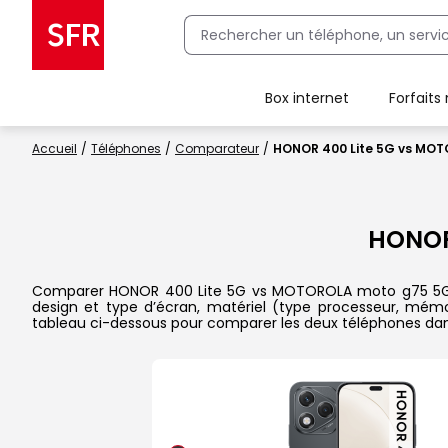
Box internet
Forfaits
Client Box SFR, ajouter une offre Maison Sécurisée
Accueil
Téléphones
Comparateur
HONOR 400 Lite 5G vs MO
HONOR
Comparer HONOR 400 Lite 5G vs MOTOROLA moto g75 5G dans 
design et type d’écran, matériel (type processeur, mémoi
tableau ci-dessous pour comparer les deux téléphones dans