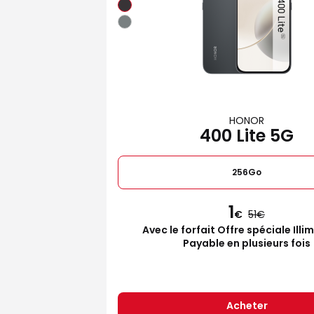
HONOR
400 Lite 5G
256Go
1
€
51
Avec le forfait Offre spéciale Illi
Payable en plusieurs fois
Acheter