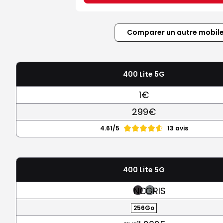
Comparer un autre mobil
400 Lite 5G
1€
299€
4.61/5
13 avis
400 Lite 5G
NOIR
GRIS
256Go