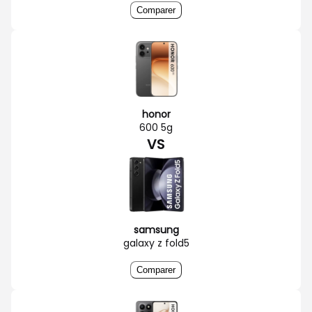
Comparer
honor
600 5g
VS
samsung
galaxy z fold5
Comparer