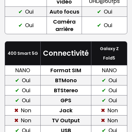
UHD@60fps
vidéo
Oui
Auto focus
Oui
Caméra
Oui
Oui
arrière
Galaxy Z
Connectivité
400 Smart 5G
Fold5
NANO
Format SIM
NANO
Oui
BTMono
Oui
Oui
BTStereo
Oui
Oui
GPS
Oui
Non
Jack
Non
Non
TV Output
Non
Oui
USB
Oui