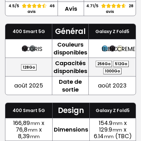
4.5/5
46
4.71/5
28
Avis
avis
avis
Général
400 Smart 5G
Galaxy Z Fold5
Couleurs
NOIR
GRIS
BLEU
NOIR
CREME
disponibles
Capacités
256Go
512Go
128Go
disponibles
1000Go
Date de
août 2025
août 2023
sortie
Design
400 Smart 5G
Galaxy Z Fold5
166,89
x
154.9
x
mm
mm
76,8
x
Dimensions
129.9
x
mm
mm
8,39
6.14
(TBC)
mm
mm