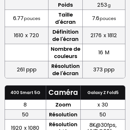
Poids
253
g
Taille
6.77
7.6
pouces
pouces
d'écran
Définition
1610
x 720
2176
x 1812
de l'écran
Nombre de
16
M
couleurs
Résolution
261 ppp
373 ppp
de l'écran
Caméra
400 Smart 5G
Galaxy Z Fold5
8
Zoom
x 30
50
Résolution
50
Résolution
8K@30fps,
1920
x 1080