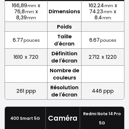
166,89
x
162.24
x
mm
mm
76,8
x
Dimensions
74.23
x
mm
mm
8,39
8.4
mm
mm
Poids
Taille
6.77
6.67
pouces
pouces
d'écran
Définition
1610
x 720
2712
x 1220
de l'écran
Nombre de
couleurs
Résolution
261 ppp
446 ppp
de l'écran
Redmi Note 14 Pro
Caméra
400 Smart 5G
5G