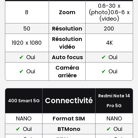
0.6-30
x
8
Zoom
(photo)0.6-6
x
(video)
50
Résolution
200
Résolution
1920
x 1080
4K
vidéo
Oui
Auto focus
Oui
Caméra
Oui
Oui
arrière
Redmi Note 14
Connectivité
400 Smart 5G
Pro 5G
NANO
Format SIM
NANO
Oui
BTMono
Oui