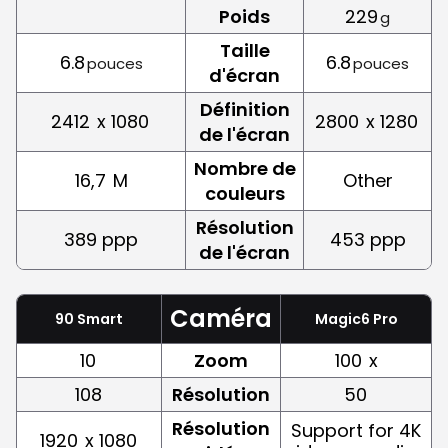
Poids
229
g
Taille
6.8
6.8
pouces
pouces
d'écran
Définition
2412
x 1080
2800
x 1280
de l'écran
Nombre de
16,7
M
Other
couleurs
Résolution
389 ppp
453 ppp
de l'écran
Caméra
90 Smart
Magic6 Pro
10
Zoom
100
x
108
Résolution
50
Résolution
Support for 4K
1920
x 1080