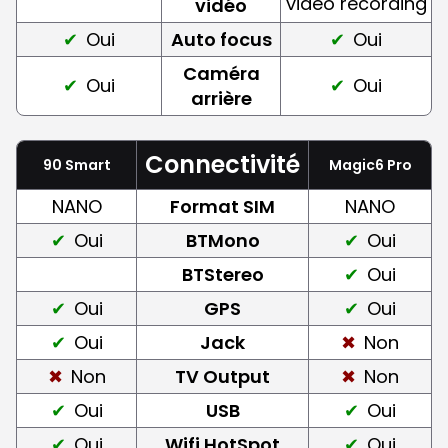
video recording
vidéo
Oui
Auto focus
Oui
Caméra
Oui
Oui
arrière
Connectivité
90 Smart
Magic6 Pro
NANO
Format SIM
NANO
Oui
BTMono
Oui
BTStereo
Oui
Oui
GPS
Oui
Oui
Jack
Non
Non
TV Output
Non
Oui
USB
Oui
Oui
Wifi HotSpot
Oui