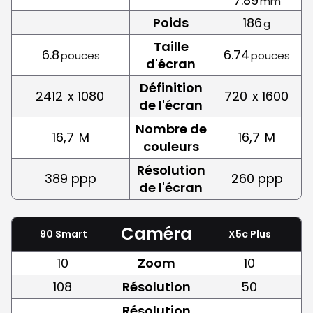
7.89
mm
Poids
186
g
Taille
6.8
6.74
pouces
pouces
d'écran
Définition
2412
x 1080
720
x 1600
de l'écran
Nombre de
16,7
M
16,7
M
couleurs
Résolution
389 ppp
260 ppp
de l'écran
Caméra
90 Smart
X5c Plus
10
Zoom
10
108
Résolution
50
Résolution