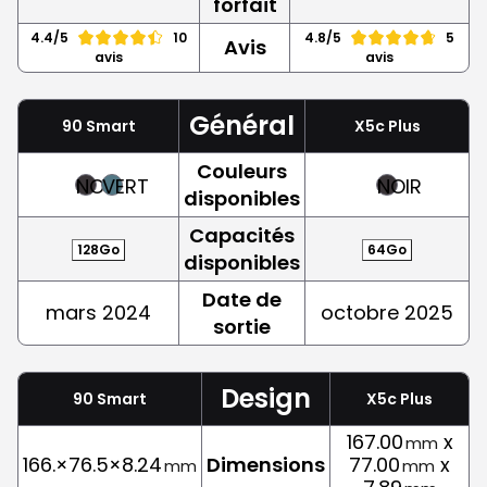
forfait
4.4/5
10
4.8/5
5
Avis
avis
avis
Général
90 Smart
X5c Plus
Couleurs
NOIR
VERT
NOIR
disponibles
Capacités
128Go
64Go
disponibles
Date de
mars 2024
octobre 2025
sortie
Design
90 Smart
X5c Plus
167.00
x
mm
166.×76.5×8.24
Dimensions
77.00
x
mm
mm