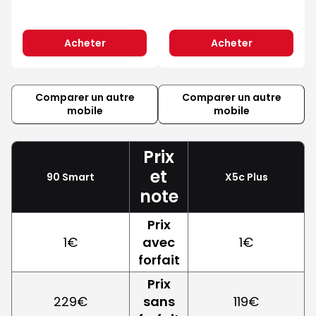
Acheter
Acheter
Comparer un autre
Comparer un autre
mobile
mobile
Prix
et
90 Smart
X5c Plus
note
Prix
1€
avec
1€
forfait
Prix
229€
sans
119€