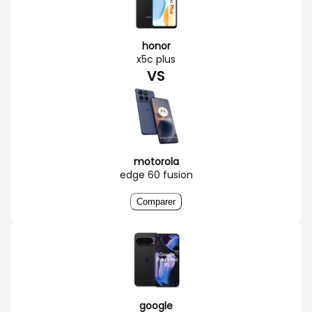
honor
x5c plus
VS
motorola
edge 60 fusion
Comparer
google