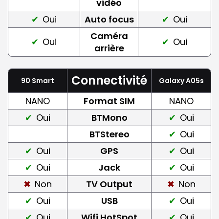
vidéo
Oui
Auto focus
Oui
Caméra
Oui
Oui
arrière
Connectivité
90 Smart
Galaxy A05s
NANO
Format SIM
NANO
Oui
BTMono
Oui
BTStereo
Oui
Oui
GPS
Oui
Oui
Jack
Oui
Non
TV Output
Non
Oui
USB
Oui
Oui
Wifi HotSpot
Oui