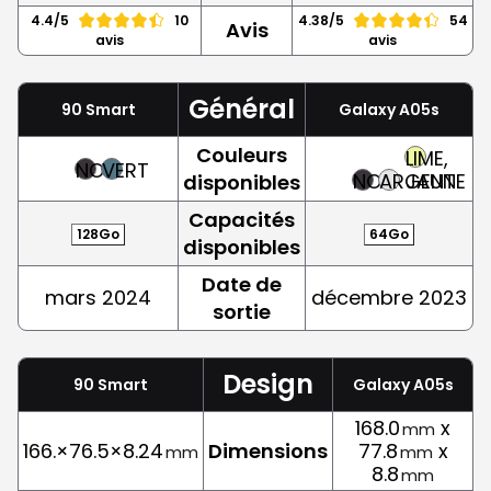
4.4/5
10
4.38/5
54
Avis
avis
avis
Général
90 Smart
Galaxy A05s
Couleurs
LIME,
NOIR
VERT
NOIR
ARGENT
JAUNE
disponibles
Capacités
128Go
64Go
disponibles
Date de
mars 2024
décembre 2023
sortie
Design
90 Smart
Galaxy A05s
168.0
x
mm
166.×76.5×8.24
Dimensions
77.8
x
mm
mm
8.8
mm