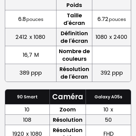
Poids
Taille
6.8
6.72
pouces
pouces
d'écran
Définition
2412
x 1080
1080
x 2400
de l'écran
Nombre de
16,7
M
couleurs
Résolution
389 ppp
392 ppp
de l'écran
Caméra
90 Smart
Galaxy A05s
10
Zoom
10
x
108
Résolution
50
Résolution
1920
x 1080
FHD