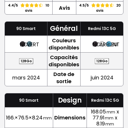
4.4/5
10
4.5/5
20
Avis
avis
avis
Général
90 Smart
Redmi 13C 5G
Couleurs
NOIR
VERT
NOIR
ARGENT
BLEU
disponibles
Capacités
128Go
128Go
disponibles
Date de
mars 2024
juin 2024
sortie
Design
90 Smart
Redmi 13C 5G
168.05
x
mm
166.×76.5×8.24
Dimensions
77.91
x
mm
mm
8.19
mm