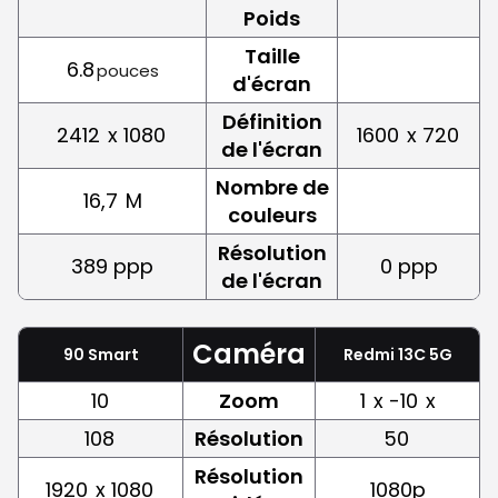
Poids
Taille
6.8
pouces
d'écran
Définition
2412
x 1080
1600
x 720
de l'écran
Nombre de
16,7
M
couleurs
Résolution
389 ppp
0 ppp
de l'écran
Caméra
90 Smart
Redmi 13C 5G
10
Zoom
1
x -10
x
108
Résolution
50
Résolution
1920
x 1080
1080p