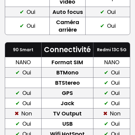
vidéo
Oui
Auto focus
Oui
Caméra
Oui
Oui
arrière
Connectivité
90 Smart
Redmi 13C 5G
NANO
Format SIM
NANO
Oui
BTMono
Oui
BTStereo
Oui
Oui
GPS
Oui
Oui
Jack
Oui
Non
TV Output
Non
Oui
USB
Oui
Oui
Wifi HotSpot
Oui