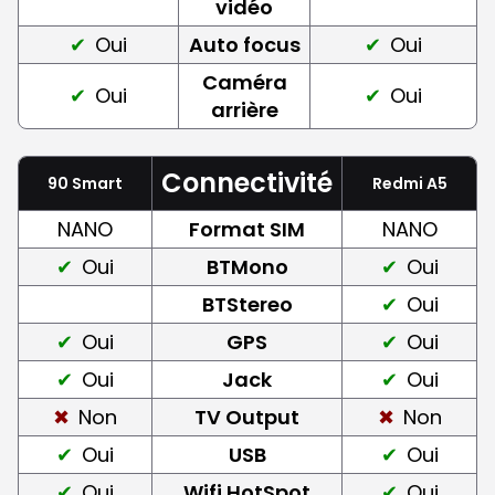
vidéo
Oui
Auto focus
Oui
Caméra
Oui
Oui
arrière
Connectivité
90 Smart
Redmi A5
NANO
Format SIM
NANO
Oui
BTMono
Oui
BTStereo
Oui
Oui
GPS
Oui
Oui
Jack
Oui
Non
TV Output
Non
Oui
USB
Oui
Oui
Wifi HotSpot
Oui