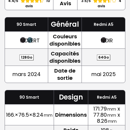
4.4/5
10
3.5/5
4
Avis
avis
avis
Général
90 Smart
Redmi A5
Couleurs
NOIR
VERT
NOIR
disponibles
Capacités
128Go
64Go
disponibles
Date de
mars 2024
mai 2025
sortie
Design
90 Smart
Redmi A5
171.79
x
mm
166.×76.5×8.24
Dimensions
77.80
x
mm
mm
8.26
mm