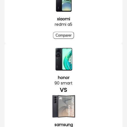
xiaomi
redmi a5
Comparer
honor
90 smart
VS
samsung