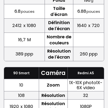
Poids
198
g
Taille
6.8
6.88
pouces
pouces
d'écran
Définition
2412
x 1080
1640
x 720
de l'écran
Nombre de
16,7
M
couleurs
Résolution
389 ppp
260 ppp
de l'écran
Caméra
90 Smart
Redmi A5
1X-10X photo1X-
10
Zoom
6X video
108
Résolution
32
Résolution
1920
x 1080
1080P