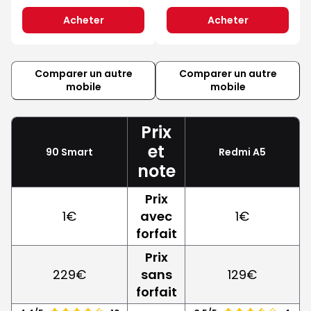
Acheter
Acheter
Comparer un autre
Comparer un autre
mobile
mobile
Prix
et
90 Smart
Redmi A5
note
Prix
1€
avec
1€
forfait
Prix
229€
sans
129€
forfait