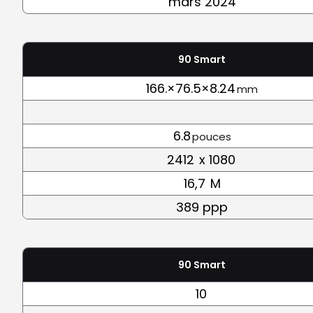
mars 2024
90 Smart
166.×76.5×8.24
mm
6.8
pouces
2412
x 1080
16,7
M
389 ppp
90 Smart
10