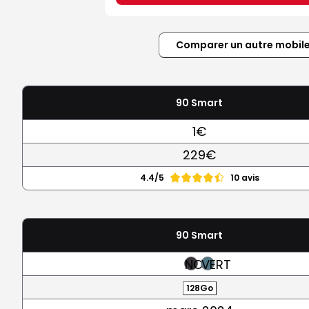
Comparer un autre mobil
90 Smart
1€
229€
4.4/5
10 avis
90 Smart
NOIR
VERT
128Go