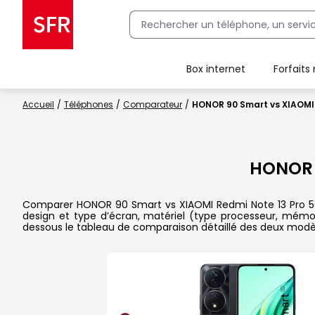
Box internet
Forfaits
Client Box SFR, ajouter une offre Maison Sécurisée
Accueil
Téléphones
Comparateur
HONOR 90 Smart vs XIAOMI 
HONOR 
Comparer HONOR 90 Smart vs XIAOMI Redmi Note 13 Pro 5G dan
design et type d’écran, matériel (type processeur, mémoi
dessous le tableau de comparaison détaillé des deux modè