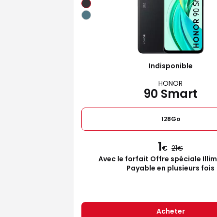
Indisponible
HONOR
90 Smart
128Go
1
€
21
Avec le forfait Offre spéciale Illi
Payable en plusieurs fois
Acheter