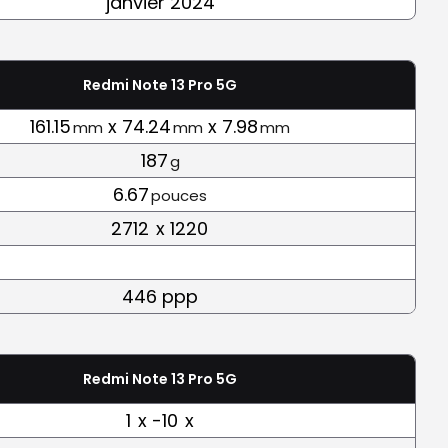
janvier 2024
Redmi Note 13 Pro 5G
161.15
x 74.24
x 7.98
mm
mm
mm
187
g
6.67
pouces
2712
x 1220
446 ppp
Redmi Note 13 Pro 5G
1
x -10
x