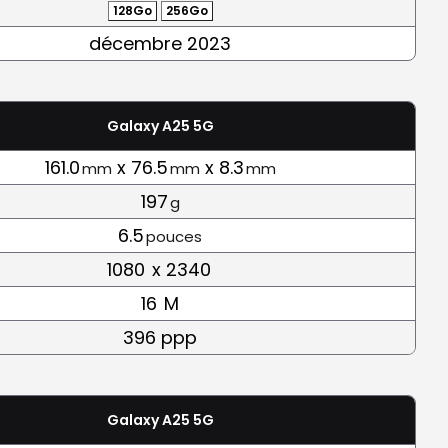
128Go
256Go
décembre 2023
Galaxy A25 5G
161.0
x 76.5
x 8.3
mm
mm
mm
197
g
6.5
pouces
1080
x 2340
16
M
396 ppp
Galaxy A25 5G