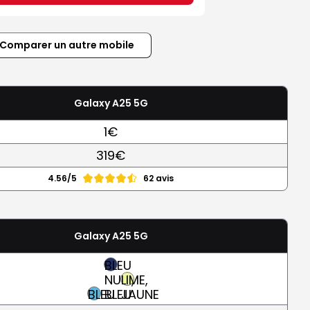
Comparer un autre mobile
Galaxy A25 5G
1€
319€
4.56/5
62 avis
Galaxy A25 5G
BLEU
NUIT,
LIME,
BLEU
BLEU
JAUNE