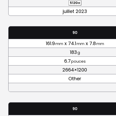
512Go
juillet 2023
90
161.9
x 74.1
x 7.8
mm
mm
mm
183
g
6.7
pouces
2664×1200
Other
90