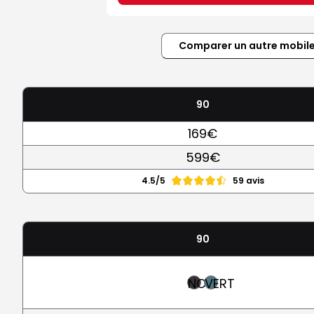
Comparer un autre mobil
90
169€
599€
4.5/5
59 avis
90
NOIR
VERT