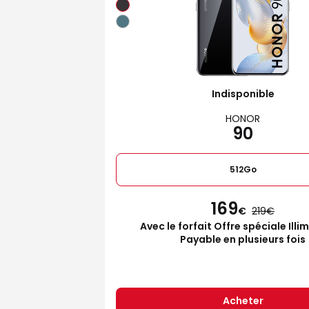
Indisponible
HONOR
90
512Go
169
€
219
Avec le forfait Offre spéciale Illi
Payable en plusieurs fois
Acheter