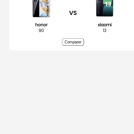
VS
honor
xiaomi
90
13
Comparer