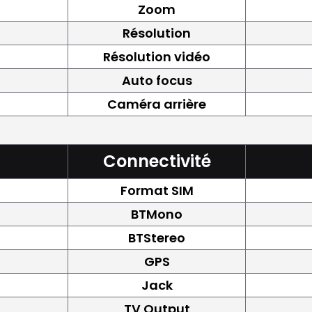
Zoom
Résolution
Résolution vidéo
Auto focus
Caméra arrière
Connectivité
Format SIM
BTMono
BTStereo
GPS
Jack
TV Output