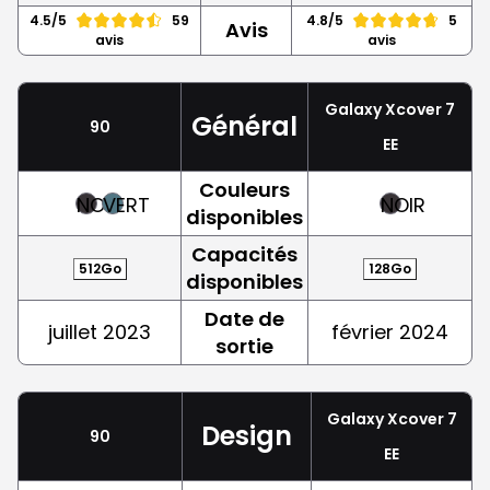
4.5/5
59
4.8/5
5
Avis
avis
avis
Galaxy Xcover 7
Général
90
EE
Couleurs
NOIR
VERT
NOIR
disponibles
Capacités
512Go
128Go
disponibles
Date de
juillet 2023
février 2024
sortie
Galaxy Xcover 7
Design
90
EE