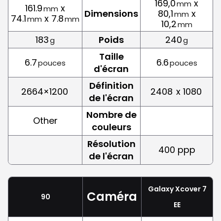
169,0
x
mm
161.9
x
mm
Dimensions
80,1
x
mm
74.1
x 7.8
mm
mm
10,2
mm
183
Poids
240
g
g
Taille
6.7
6.6
pouces
pouces
d'écran
Définition
2664×1200
2408
x 1080
de l'écran
Nombre de
Other
couleurs
Résolution
400 ppp
de l'écran
Galaxy Xcover 7
Caméra
90
EE