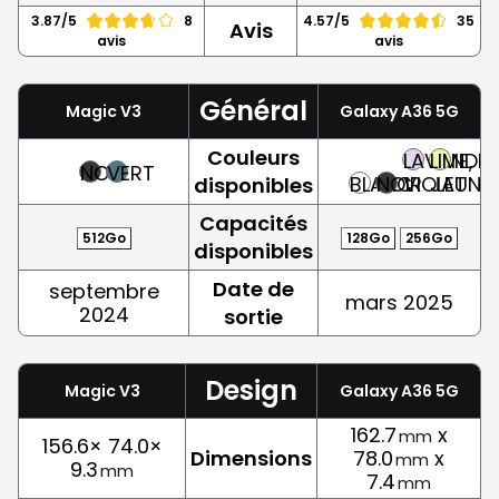
3.87/5
8
4.57/5
35
Avis
avis
avis
Général
Magic V3
Galaxy A36 5G
Couleurs
LAVANDE,
LIME,
NOIR
VERT
BLANC
NOIR
VIOLET
JAUNE
disponibles
Capacités
512Go
128Go
256Go
disponibles
Date de
septembre
mars 2025
2024
sortie
Design
Magic V3
Galaxy A36 5G
162.7
x
mm
156.6× 74.0×
Dimensions
78.0
x
mm
9.3
mm
7.4
mm