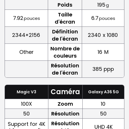
Poids
195
g
Taille
7.92
6.7
pouces
pouces
d'écran
Définition
2344×2156
2340
x 1080
de l'écran
Nombre de
Other
16
M
couleurs
Résolution
385 ppp
de l'écran
Caméra
Magic V3
Galaxy A36 5G
100X
Zoom
10
50
Résolution
50
Résolution
Support for 4K
UHD 4K