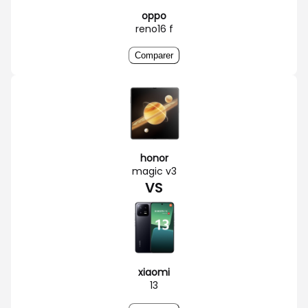
oppo
reno16 f
Comparer
honor
magic v3
VS
xiaomi
13