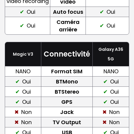
video recording
vidéo
Oui
Auto focus
Oui
Caméra
Oui
Oui
arrière
Galaxy A36
Connectivité
Magic V3
5G
NANO
Format SIM
NANO
Oui
BTMono
Oui
Oui
BTStereo
Oui
Oui
GPS
Oui
Non
Jack
Non
Non
TV Output
Non
Oui
USB
Oui