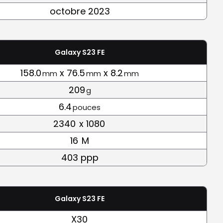
octobre 2023
Galaxy S23 FE
158.0
x 76.5
x 8.2
mm
mm
mm
209
g
6.4
pouces
2340
x 1080
16
M
403 ppp
Galaxy S23 FE
X30