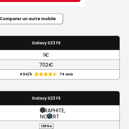
Comparer un autre mobile
Galaxy S23 FE
1€
702€
4.54/5
74 avis
Galaxy S23 FE
GRAPHITE,
NOIR
VERT
128Go