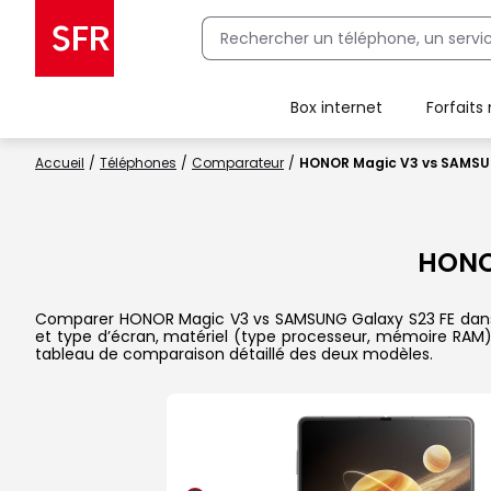
Box internet
Forfaits
Client Box SFR, ajouter une offre Maison Sécurisée
Accueil
Téléphones
Comparateur
HONOR Magic V3 vs SAMSU
HONO
Comparer HONOR Magic V3 vs SAMSUNG Galaxy S23 FE dans le d
et type d’écran, matériel (type processeur, mémoire RAM),
tableau de comparaison détaillé des deux modèles.