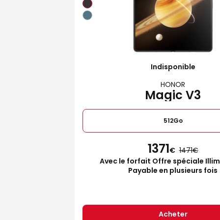
Indisponible
HONOR
Magic V3
512Go
1371
€
1471
Avec le forfait Offre spéciale Illi
Payable en plusieurs fois
Acheter