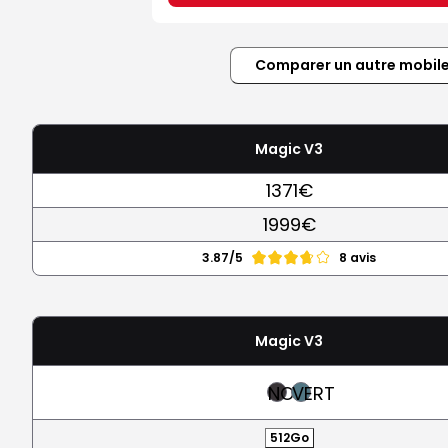
Comparer un autre mobil
Magic V3
1371€
1999€
3.87/5
8 avis
Magic V3
NOIR
VERT
512Go