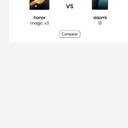
VS
honor
xiaomi
magic v3
13
Comparer