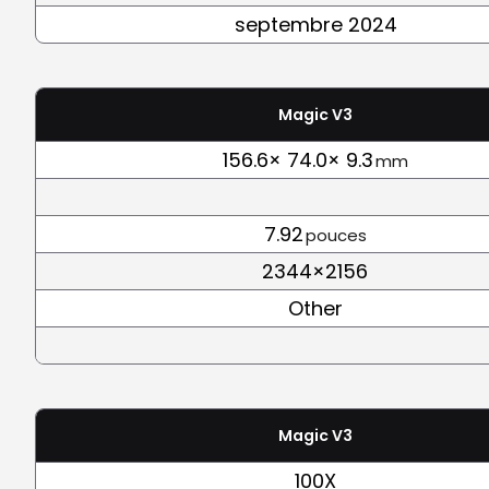
septembre 2024
Magic V3
156.6× 74.0× 9.3
mm
7.92
pouces
2344×2156
Other
Magic V3
100X