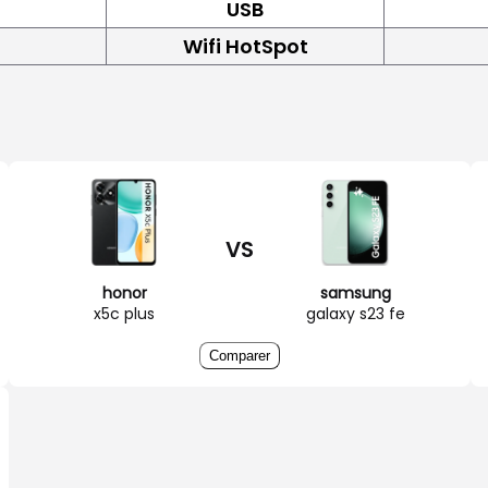
USB
Wifi HotSpot
VS
honor
samsung
x5c plus
galaxy s23 fe
Comparer