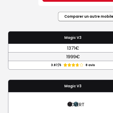
Comparer un autre mobil
Magic V3
1371€
1999€
3.87/5
8 avis
Magic V3
NOIR
VERT