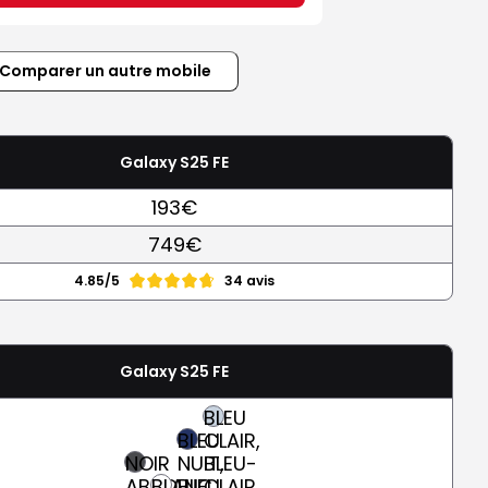
Comparer un autre mobile
Galaxy S25 FE
193€
749€
4.85/5
34 avis
Galaxy S25 FE
BLEU
BLEU
CLAIR,
NOIR
NUIT,
BLEU-
ABSOLU
BLANC
BLEU
CLAIR