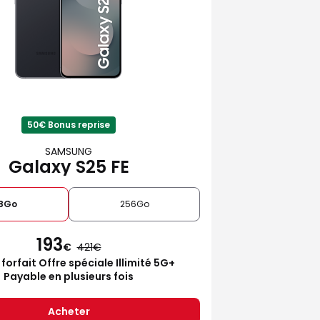
50€ Bonus reprise
SAMSUNG
Galaxy S25 FE
28Go
256Go
193
€
421
 forfait Offre spéciale Illimité 5G+
Payable en plusieurs fois
Acheter