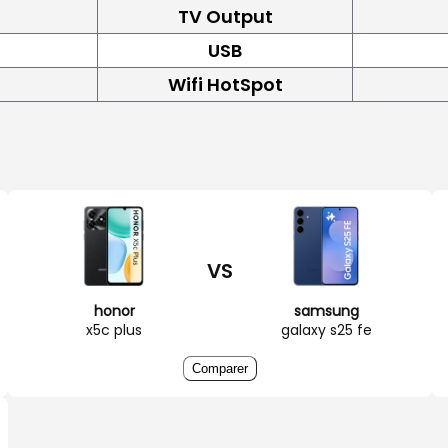
TV Output
USB
Wifi HotSpot
VS
honor
samsung
x5c plus
galaxy s25 fe
Comparer