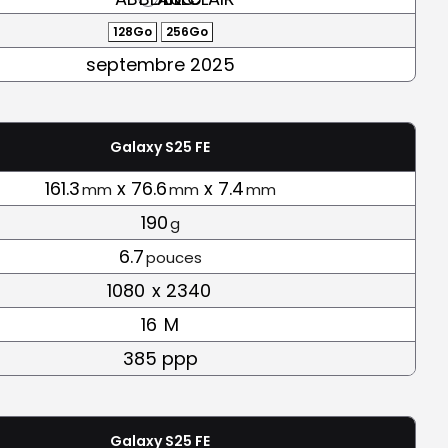
128Go
256Go
septembre 2025
Galaxy S25 FE
161.3
x 76.6
x 7.4
mm
mm
mm
190
g
6.7
pouces
1080
x 2340
16
M
385 ppp
Galaxy S25 FE