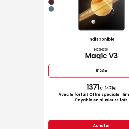
Indisponible
HONOR
Magic V3
512Go
1371
€
1471
Avec le forfait Offre spéciale Illi
Payable en plusieurs fois
Acheter