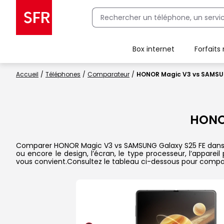
Box internet
Forfaits
Client Box SFR, ajouter une offre Maison Sécurisée
Accueil
Téléphones
Comparateur
HONOR Magic V3 vs SAMSU
HONO
Comparer HONOR Magic V3 vs SAMSUNG Galaxy S25 FE dans le d
ou encore le design, l’écran, le type processeur, l’appare
vous convient.Consultez le tableau ci-dessous pour compare