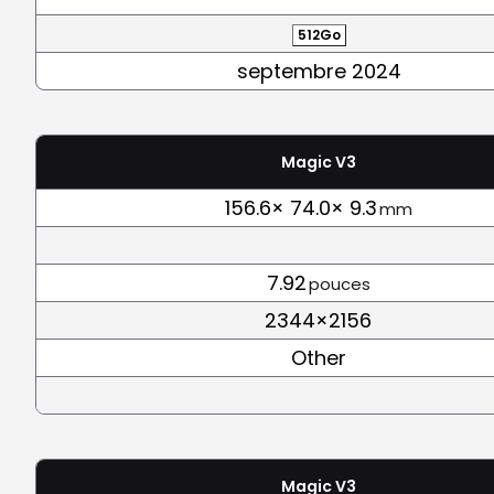
512Go
septembre 2024
Magic V3
156.6× 74.0× 9.3
mm
7.92
pouces
2344×2156
Other
Magic V3