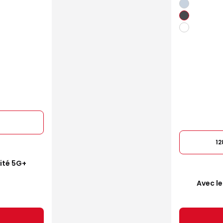
1
mité 5G+
Avec le