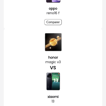
oppo
reno16 f
Comparer
honor
magic v3
VS
xiaomi
13