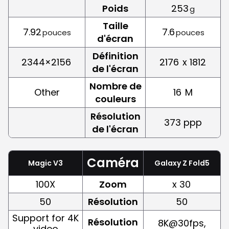
Poids
253
g
Taille
7.92
7.6
pouces
pouces
d'écran
Définition
2344×2156
2176
x 1812
de l'écran
Nombre de
Other
16
M
couleurs
Résolution
373 ppp
de l'écran
Caméra
Magic V3
Galaxy Z Fold5
100X
Zoom
x 30
50
Résolution
50
Support for 4K
Résolution
8K@30fps,
video