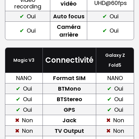
UHD@60fps
vidéo
recording
Oui
Auto focus
Oui
Caméra
Oui
Oui
arrière
Galaxy Z
Connectivité
Magic V3
Fold5
NANO
Format SIM
NANO
Oui
BTMono
Oui
Oui
BTStereo
Oui
Oui
GPS
Oui
Non
Jack
Non
Non
TV Output
Non