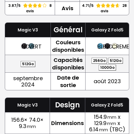
3.87/5
8
4.71/5
28
Avis
avis
avis
Général
Magic V3
Galaxy Z Fold5
Couleurs
NOIR
VERT
BLEU
NOIR
CREME
disponibles
Capacités
256Go
512Go
512Go
disponibles
1000Go
Date de
septembre
août 2023
2024
sortie
Design
Magic V3
Galaxy Z Fold5
154.9
x
mm
156.6× 74.0×
Dimensions
129.9
x
mm
9.3
mm
6.14
(TBC)
mm