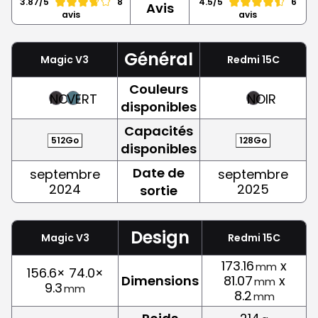
3.87/5
8
4.5/5
6
Avis
avis
avis
Général
Magic V3
Redmi 15C
Couleurs
NOIR
VERT
NOIR
disponibles
Capacités
512Go
128Go
disponibles
Date de
septembre
septembre
2024
2025
sortie
Design
Magic V3
Redmi 15C
173.16
x
mm
156.6× 74.0×
Dimensions
81.07
x
mm
9.3
mm
8.2
mm