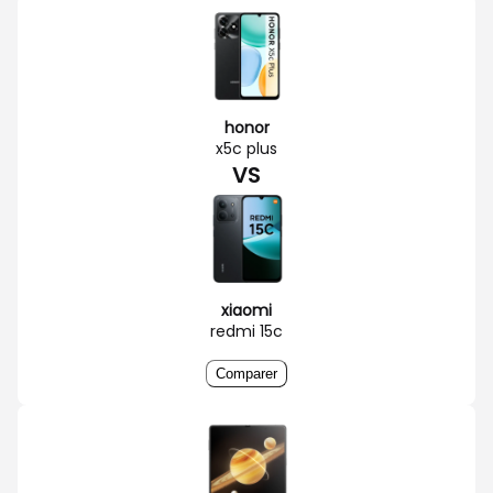
honor
x5c plus
VS
xiaomi
redmi 15c
Comparer