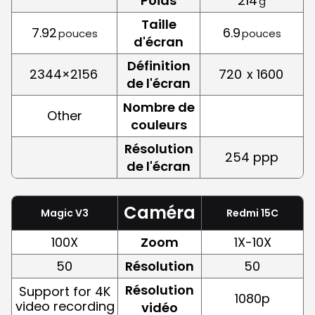
Poids
214
g
Taille
7.92
6.9
pouces
pouces
d'écran
Définition
2344×2156
720
x 1600
de l'écran
Nombre de
Other
couleurs
Résolution
254 ppp
de l'écran
Caméra
Magic V3
Redmi 15C
100X
Zoom
1X-10X
50
Résolution
50
Résolution
Support for 4K
1080p
video recording
vidéo