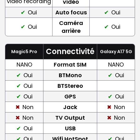
video recording
vidéo
Oui
Auto focus
Oui
Caméra
Oui
Oui
arrière
Connectivité
Magic5 Pro
Galaxy A17 5G
NANO
Format SIM
NANO
Oui
BTMono
Oui
Oui
BTStereo
Oui
GPS
Oui
Non
Jack
Non
Non
TV Output
Non
Oui
USB
Oui
Wifi HotSpot
Oui