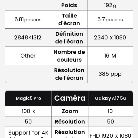
Poids
192
g
Taille
6.81
6.7
pouces
pouces
d'écran
Définition
2848×1312
2340
x 1080
de l'écran
Nombre de
Other
16
M
couleurs
Résolution
385 ppp
de l'écran
Caméra
Magic5 Pro
Galaxy A17 5G
100
x
Zoom
10
50
Résolution
50
Résolution
Support for 4K
FHD 1920
x 1080