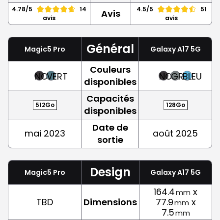
4.78/5
14
4.5/5
51
Avis
avis
avis
Général
Magic5 Pro
Galaxy A17 5G
Couleurs
NOIR
VERT
NOIR
GRIS
BLEU
disponibles
Capacités
512Go
128Go
disponibles
Date de
mai 2023
août 2025
sortie
Design
Magic5 Pro
Galaxy A17 5G
164.4
x
mm
TBD
Dimensions
77.9
x
mm
7.5
mm