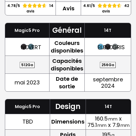
4.78/5
14
4.61/5
42
Avis
avis
avis
Général
Magic5 Pro
14T
Couleurs
NOIR
VERT
BLEU
NOIR
GRIS
disponibles
Capacités
512Go
256Go
disponibles
Date de
septembre
mai 2023
2024
sortie
Design
Magic5 Pro
14T
160.5
x
mm
TBD
Dimensions
75.1
x 7.9
mm
mm
Poids
195
g