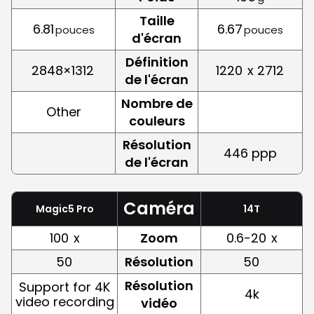
Taille
6.81
6.67
pouces
pouces
d'écran
Définition
2848×1312
1220
x 2712
de l'écran
Nombre de
Other
couleurs
Résolution
446 ppp
de l'écran
Caméra
Magic5 Pro
14T
100
x
Zoom
0.6-20
x
50
Résolution
50
Résolution
Support for 4K
4k
video recording
vidéo