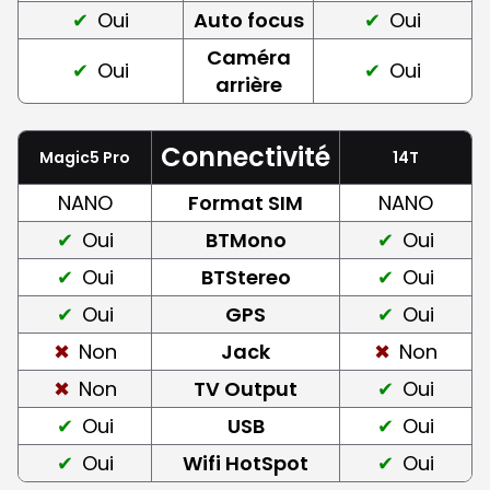
Oui
Auto focus
Oui
Caméra
Oui
Oui
arrière
Connectivité
Magic5 Pro
14T
NANO
Format SIM
NANO
Oui
BTMono
Oui
Oui
BTStereo
Oui
Oui
GPS
Oui
Non
Jack
Non
Non
TV Output
Oui
Oui
USB
Oui
Oui
Wifi HotSpot
Oui