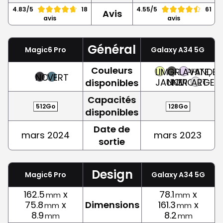
4.83/5
18
4.55/5
61
Avis
avis
avis
Général
Magic6 Pro
Galaxy A34 5G
Couleurs
LIME,
GRAPHITE,
LAVANDE,
NOIR
VERT
JAUNE
NOIR
VIOLET
ARGEN
disponibles
Capacités
512Go
128Go
disponibles
Date de
mars 2024
mars 2023
sortie
Design
Magic6 Pro
Galaxy A34 5G
162.5
x
78.1
x
mm
mm
75.8
x
Dimensions
161.3
x
mm
mm
8.9
8.2
mm
mm