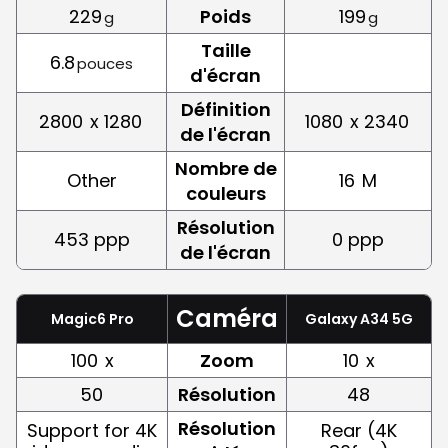
229
Poids
199
g
g
Taille
6.8
pouces
d'écran
Définition
2800
x 1280
1080
x 2340
de l'écran
Nombre de
Other
16
M
couleurs
Résolution
453 ppp
0 ppp
de l'écran
Caméra
Magic6 Pro
Galaxy A34 5G
100
x
Zoom
10
x
50
Résolution
48
Résolution
Support for 4K
Rear (4K