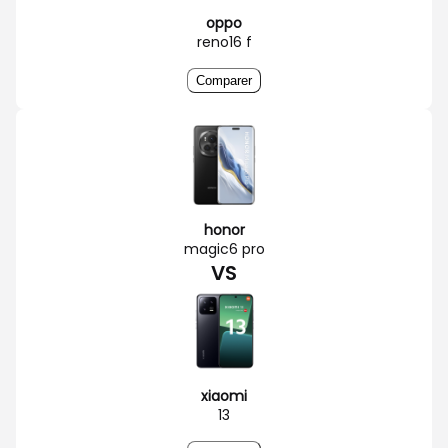
oppo
reno16 f
Comparer
honor
magic6 pro
VS
xiaomi
13