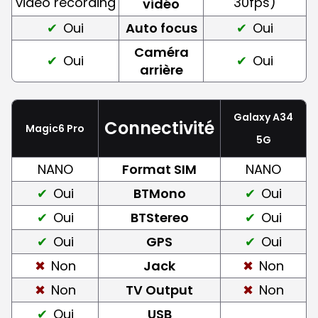
video recording
30fps)
vidéo
Oui
Auto focus
Oui
Caméra
Oui
Oui
arrière
Galaxy A34
Connectivité
Magic6 Pro
5G
NANO
Format SIM
NANO
Oui
BTMono
Oui
Oui
BTStereo
Oui
Oui
GPS
Oui
Non
Jack
Non
Non
TV Output
Non
Oui
USB