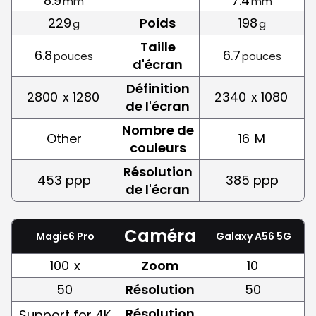
8.9
7.4
mm
mm
229
Poids
198
g
g
Taille
6.8
6.7
pouces
pouces
d'écran
Définition
2800
x 1280
2340
x 1080
de l'écran
Nombre de
Other
16
M
couleurs
Résolution
453 ppp
385 ppp
de l'écran
Caméra
Magic6 Pro
Galaxy A56 5G
100
x
Zoom
10
50
Résolution
50
Résolution
Support for 4K