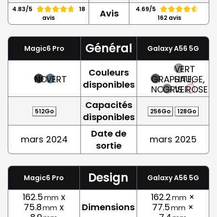
4.83/5
18
4.69/5
Avis
avis
162 avis
Général
Magic6 Pro
Galaxy A56 5G
VERT
Couleurs
NOIR
VERT
GRAPHITE,
SAUGE,
disponibles
NOIR
GRIS
VERT
ROSE
Capacités
512Go
256Go
128Go
disponibles
Date de
mars 2024
mars 2025
sortie
Design
Magic6 Pro
Galaxy A56 5G
162.5
x
162.2
×
mm
mm
75.8
x
Dimensions
77.5
×
mm
mm