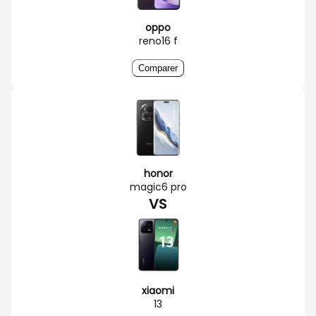
oppo
reno16 f
Comparer
honor
magic6 pro
VS
xiaomi
13