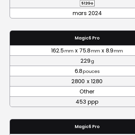
512Go
mars 2024
Magic6 Pro
162.5
x 75.8
x 8.9
mm
mm
mm
229
g
6.8
pouces
2800
x 1280
Other
453 ppp
Magic6 Pro