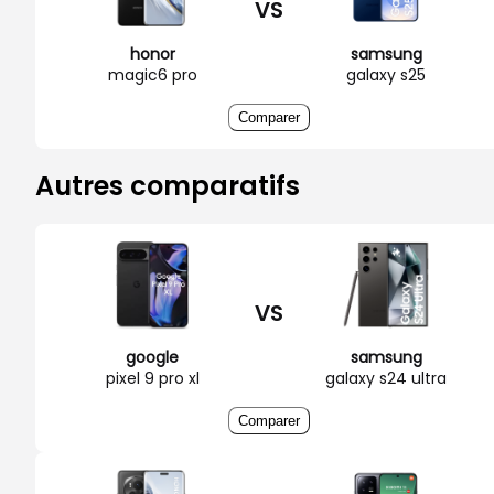
VS
honor
samsung
magic6 pro
galaxy s25
Comparer
Autres comparatifs
VS
google
samsung
pixel 9 pro xl
galaxy s24 ultra
Comparer