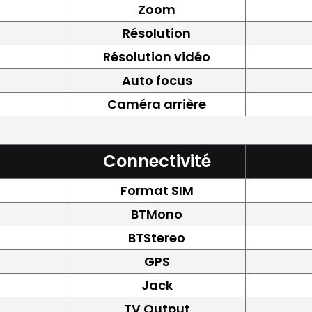
Zoom
Résolution
Résolution vidéo
Auto focus
Caméra arrière
Connectivité
Format SIM
BTMono
BTStereo
GPS
Jack
TV Output