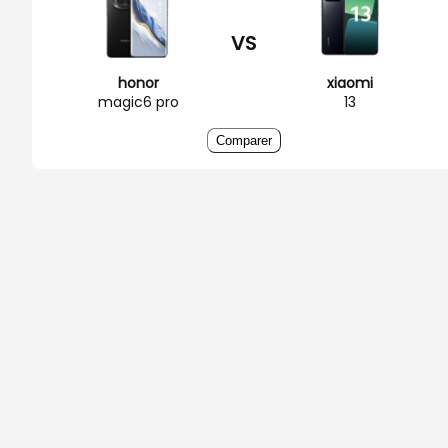
VS
honor
xiaomi
magic6 pro
13
Comparer