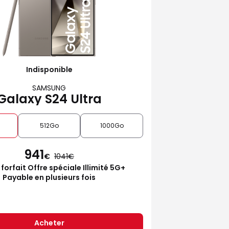
Indisponible
SAMSUNG
Galaxy S24 Ultra
512Go
1000Go
941
€
1041
 forfait Offre spéciale Illimité 5G+
Payable en plusieurs fois
Acheter