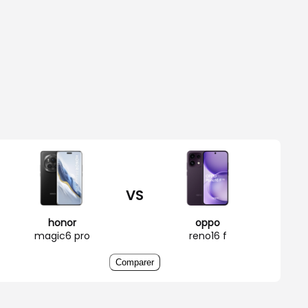
VS
honor
oppo
magic6 pro
reno16 f
Comparer