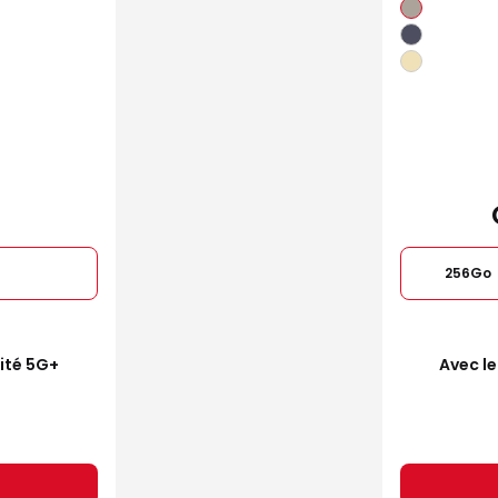
256Go
mité 5G+
Avec le