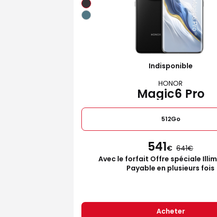
Indisponible
HONOR
Magic6 Pro
512Go
541
€
641
Avec le forfait Offre spéciale Illi
Payable en plusieurs fois
Acheter