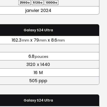
256Go
512Go
1000Go
janvier 2024
Galaxy S24 Ultra
162.3
x 79
x 8.6
mm
mm
mm
6.8
pouces
3120
x 1440
16
M
505 ppp
Galaxy S24 Ultra