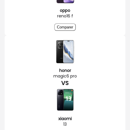
oppo
reno16 f
Comparer
honor
magic6 pro
VS
xiaomi
13