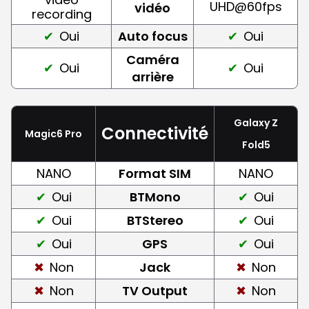
UHD@60fps
vidéo
recording
Oui
Auto focus
Oui
Caméra
Oui
Oui
arrière
Galaxy Z
Connectivité
Magic6 Pro
Fold5
NANO
Format SIM
NANO
Oui
BTMono
Oui
Oui
BTStereo
Oui
Oui
GPS
Oui
Non
Jack
Non
Non
TV Output
Non