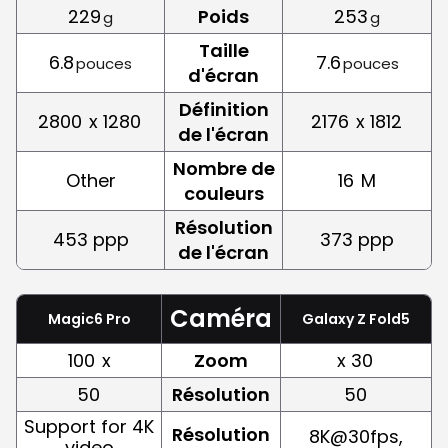
229
Poids
253
g
g
Taille
6.8
7.6
pouces
pouces
d'écran
Définition
2800
x 1280
2176
x 1812
de l'écran
Nombre de
Other
16
M
couleurs
Résolution
453 ppp
373 ppp
de l'écran
Caméra
Magic6 Pro
Galaxy Z Fold5
100
x
Zoom
x 30
50
Résolution
50
Support for 4K
Résolution
8K@30fps,
video