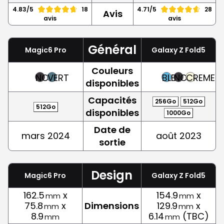
4.83/5
18
4.71/5
28
Avis
avis
avis
Général
Magic6 Pro
Galaxy Z Fold5
Couleurs
NOIR
VERT
BLEU
NOIR
CREME
disponibles
Capacités
256Go
512Go
512Go
disponibles
1000Go
Date de
mars 2024
août 2023
sortie
Design
Magic6 Pro
Galaxy Z Fold5
162.5
x
154.9
x
mm
mm
75.8
x
Dimensions
129.9
x
mm
mm
8.9
6.14
(TBC)
mm
mm