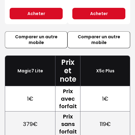
Acheter
Acheter
Comparer un autre
Comparer un autre
mobile
mobile
Prix
et
Magic7 Lite
X5c Plus
note
Prix
1€
avec
1€
forfait
Prix
379€
sans
119€
forfait