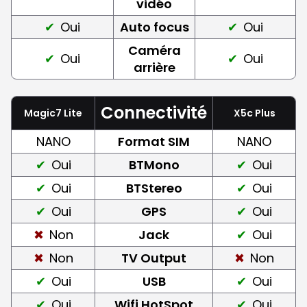
vidéo
Oui
Auto focus
Oui
Caméra
Oui
Oui
arrière
Connectivité
Magic7 Lite
X5c Plus
NANO
Format SIM
NANO
Oui
BTMono
Oui
Oui
BTStereo
Oui
Oui
GPS
Oui
Non
Jack
Oui
Non
TV Output
Non
Oui
USB
Oui
Oui
Wifi HotSpot
Oui