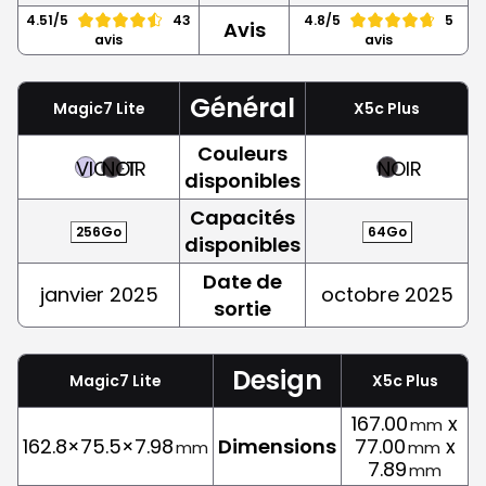
4.51/5
43
4.8/5
5
Avis
avis
avis
Général
Magic7 Lite
X5c Plus
Couleurs
VIOLET
NOIR
NOIR
disponibles
Capacités
256Go
64Go
disponibles
Date de
janvier 2025
octobre 2025
sortie
Design
Magic7 Lite
X5c Plus
167.00
x
mm
162.8×75.5×7.98
Dimensions
77.00
x
mm
mm
7.89
mm