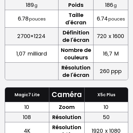
189
Poids
186
g
g
Taille
6.78
6.74
pouces
pouces
d'écran
Définition
2700×1224
720
x 1600
de l'écran
Nombre de
1,07
milliard
16,7
M
couleurs
Résolution
260 ppp
de l'écran
Caméra
Magic7 Lite
X5c Plus
10
Zoom
10
108
Résolution
50
Résolution
4K
1920
x 1080